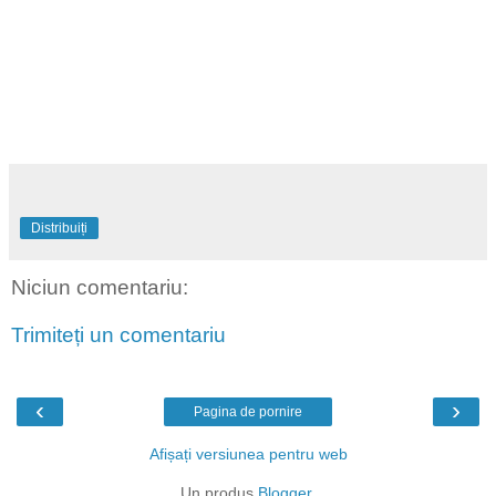
Distribuiți
Niciun comentariu:
Trimiteți un comentariu
‹
›
Pagina de pornire
Afișați versiunea pentru web
Un produs
Blogger
.