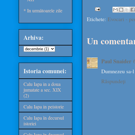
* In următoarele zile
Etichete:
Evocari - per
Arhiva:
Un comentar
Paul Snaider
Istoria comunei:
Dumnezeu sa-l 
Răspundeți
Calu Iapa in a doua
jumatate a sec. XIX
(2)
Calu Iapa in peistorie
Calu Iapa în decursul
istoriei
Calu Iapa în decursul