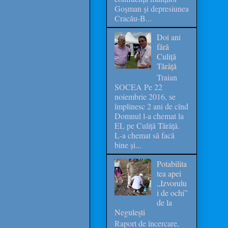
Goșman și depresiunea
Cracău-B...
Doi ani
fără
Culiță
Tărâță
Traian
SOCEA Pe 22
noiembrie 2016, se
împlinesc 2 ani de cînd
Domnul l-a chemat la
EL pe Culiță Tărâță.
L-a chemat să facă
bine și...
Potabilita
tea apei
„Izvorulu
i de ochi”
de la
Neguleşti
Raport de încercare,