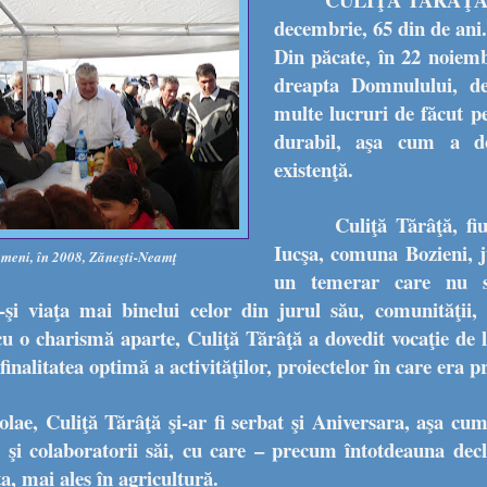
decembrie, 65 din de ani.
Din păcate, în 22 noiemb
dreapta Domnulului, de
multe lucruri de făcut p
durabil, aşa cum a dov
existenţă.
Culiţă Tărâţă, fiu
Iucşa, comuna Bozieni, j
ameni, în 2008, Zăneşti-Neamţ
un temerar care nu s
-şi viaţa mai binelui celor din jurul său, comunităţii, 
o charismă aparte, Culiţă Tărâţă a dovedit vocaţie de li
, finalitatea optimă a activităţilor, proiectelor în care era 
olae, Culiţă Tărâţă şi-ar fi serbat şi Aniversara, aşa c
ii şi colaboratorii săi, cu care – precum întotdeauna dec
, mai ales în agricultură.