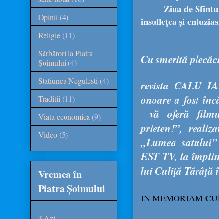
Ziua de Sfîntul
Opinii
(4)
însufleţea şi entuzi
Religie
(11)
Sărbători la Piatra
Cu smerită plecăc
Șoimului
(4)
Statiunea Negulesti
(4)
revista CALU IAP
onoare a fost înc
Traditii
(11)
vă oferă filmu
Viata economica
(9)
prieten!”, realiz
Video
(5)
„Lumea satului” 
EST TV, la împlin
lui Culiţă Tărâţă 
Vremea în
Piatra Șoimului
IN MEMORIAM CUL
* Azi