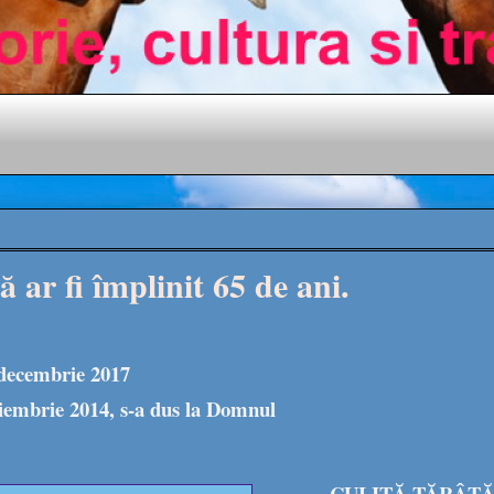
 ar fi împlinit 65 de ani.
 decembrie 2017
iembrie 2014, s-a dus la Domnul
CULIŢĂ TĂRÂŢĂ ar 