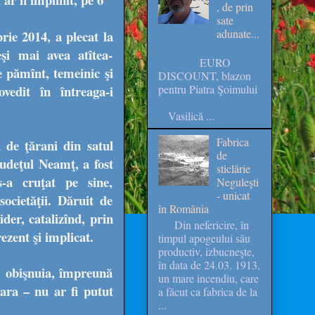
, de prin
sate
adunate...
rie 2014, a plecat la
şi mai avea atîtea-
EURO
e pămînt, temeinic şi
DISCOUNT, blazon
edit în întreaga-i
pentru Piatra Şoimului
Vasilică ...
Fabrica
 de ţărani din satul
de
udeţul Neamţ, a fost
sticlărie
-a cruţat pe sine,
Neguleşti
- unicat
societăţii. Dăruit de
în România
der, catalizînd, prin
Din nefericire, în
prezent şi implicat.
timpul apogeului său
productiv, izbucneşte,
în data de 24.03. 1913,
um obişnuia, împreună
un mare incendiu, care
lara – nu ar fi putut
a făcut ca fabrica de la
...