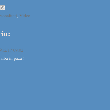
sonalitati
,
Video
iu:
6/12/17 09:02
aiba in paza !