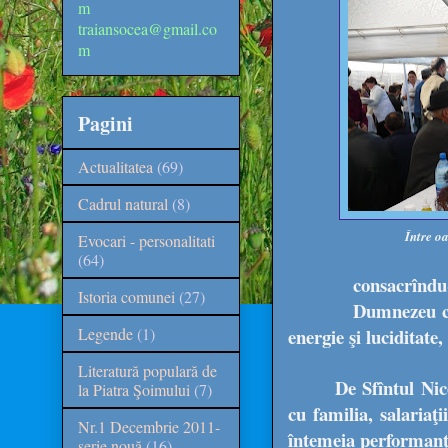
m
traiansocea@gmail.co
m
Pagini
Actualitatea
(69)
Cadrul natural
(8)
Între o
Evocari - personalitati
(64)
consacrîndu
Istoria comunei
(27)
Dumnezeu cu 
Legende
(1)
energie şi luciditate
Literatură populară de
De Sfîntul Nic
la Piatra Şoimului
(7)
cu familia, salariaţ
Nr.1 Decembrie 2011-
întemeia performanţa
serie nouă
(16)