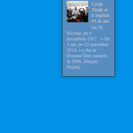
Culiţă
Tărâţă ar
fi împlinit
65 de ani.
De Sf.
Nicolae, pe 6
decembrie 2017 + De
3 ani, pe 22 noiembrie
2014, s-a dus la
Domnul Între oameni,
în 2008, Zăneşti-
Neamţ...