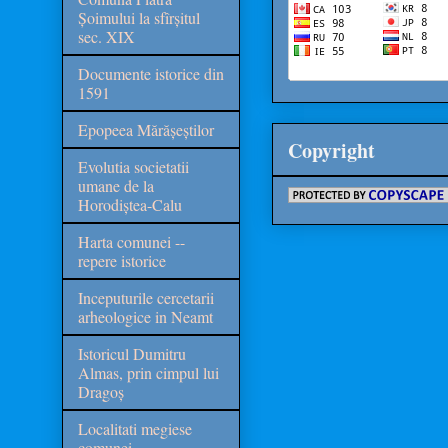
Șoimului la sfîrșitul
sec. XIX
Documente istorice din
1591
Epopeea Mărășeștilor
Copyright
Evolutia societatii
umane de la
Horodiștea-Calu
Harta comunei --
repere istorice
Inceputurile cercetarii
arheologice in Neamt
Istoricul Dumitru
Almas, prin cimpul lui
Dragoș
Localitati megiese
comunei