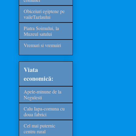
Obiceiuri egiptene pe
vaileTazlaului
Piatra Soimului, la
Muzeul satului
Vremuri si vremuiri
Viata
economică:
Apele-minune de la
Negulesti
Calu Iapa-comuna cu
doua fabrici
Cel mai puternic
centru rural