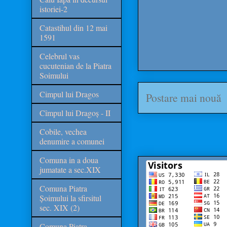
istoriei-2
Catastihul din 12 mai
1591
Celebrul vas
cucutenian de la Piatra
Soimului
Cimpul lui Dragos
Postare mai nouă
Cîmpul lui Dragoș - II
Cobile, vechea
denumire a comunei
Comuna in a doua
jumatate a sec.XIX
Comuna Piatra
Șoimului la sfirsitul
sec. XIX (2)
Comuna Piatra