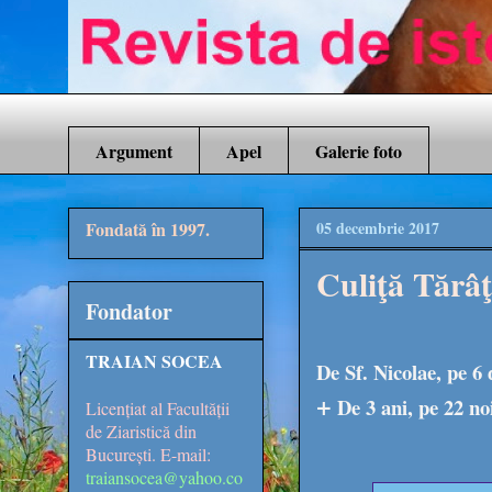
Argument
Apel
Galerie foto
Fondată în 1997.
05 decembrie 2017
Culiţă Tărâţă
Fondator
TRAIAN SOCEA
De Sf. Nicolae, pe 6
+
De 3 ani, pe 22 no
Licențiat al Facultății
de Ziaristică din
București. E-mail:
traiansocea@yahoo.co