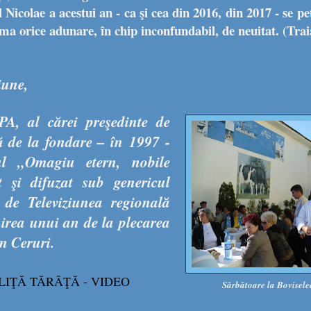
 Nicolae a acestui an - ca şi cea din 2016, din 2017 - se pet
asma orice adunare, în chip inconfundabil, de neuitat. (T
iune,
A, al cărei preşedinte de
ă de la fondare – în
1997 -
l „Omagiu etern, nobile
at şi difuzat sub genericul
de Televiziunea regională
irea unui an de la plecarea
în Ceruri.
IŢĂ TĂRÂŢĂ - VIDEO
Sărbătoare la Bovisele