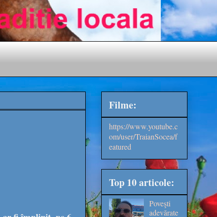
Filme:
https://www.youtube.c
om/user/TraianSocea/f
eatured
Top 10 articole:
Poveşti
adevărate
fi împlinit, pe 6