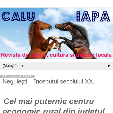
▼
15 martie 2017
Neguleşti – începutul secolului XX,
Cel
mai puternic centru
economic rural din judeţul