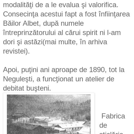
modalităţi de a le evalua şi valorifica.
Consecinţa acestui fapt a fost înfiinţarea
Băilor Albet, după numele
întreprinzătorului al cărui spirit ni l-am
dori şi astăzi(mai multe, în arhiva
revistei).
Apoi, puţini ani aproape de 1890, tot la
Neguleşti, a funcţionat un atelier de
debitat buşteni.
Fabrica
de