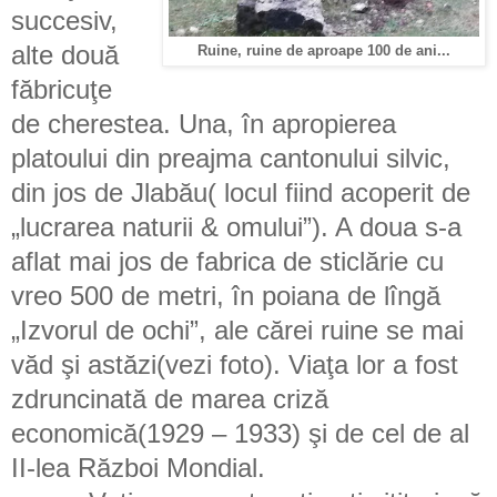
succesiv,
alte două
Ruine, ruine de aproape 100 de ani...
făbricuţe
de cherestea. Una, în apropierea
platoului din preajma cantonului silvic,
din jos de Jlabău( locul fiind acoperit de
„lucrarea naturii & omului”). A doua s-a
aflat mai jos de fabrica de sticlărie cu
vreo 500 de metri, în poiana de lîngă
„Izvorul de ochi”, ale cărei ruine se mai
văd şi astăzi(vezi foto). Viaţa lor a fost
zdruncinată de marea criză
economică(1929 – 1933) şi de cel de al
II-lea Război Mondial.