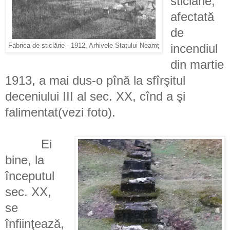
sticlărie,
afectată
de
Fabrica de sticlărie - 1912, Arhivele Statului Neamţ
incendiul
din martie
1913, a mai dus-o pînă la sfîrşitul
deceniului III al sec. XX, cînd a şi
falimentat(vezi foto).
Ei
bine, la
începutul
sec. XX,
se
înfiinţează,