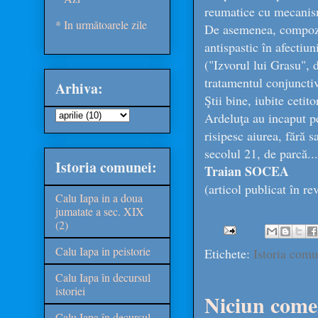
reumatice cu mecanism
* In următoarele zile
De asemenea, compoziţ
antispastic în afectiu
("Izvorul lui Grasu", 
tratamentul conjunctiv
Arhiva:
Ştii bine, iubite cetit
Ardeluţa au incaput pe
risipesc aiurea, fără 
secolul 21, de parcă...
Istoria comunei:
Traian SOCEA
(articol publicat în r
Calu Iapa in a doua
jumatate a sec. XIX
(2)
Calu Iapa in peistorie
Etichete:
Istoria comu
Calu Iapa în decursul
istoriei
Niciun come
Calu Iapa în decursul