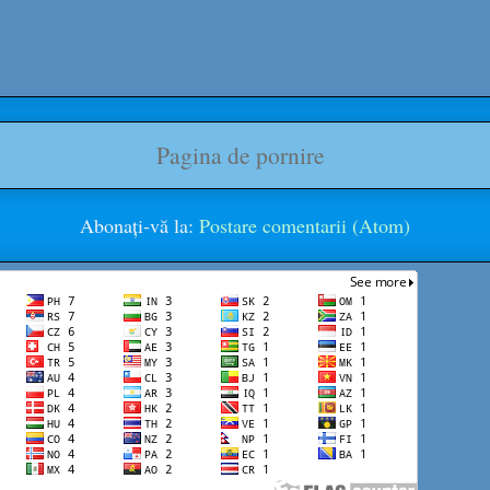
Pagina de pornire
Abonați-vă la:
Postare comentarii (Atom)