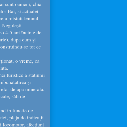
mai sunt oameni, chiar
lor Bai, si actualei
 ce a mistuit lemnul
a Neguleşti
eo 4-5 ani înainte de
urie), dupa cum şi
construindu-se tot ce
cţionat, o vreme, ca
inta.
i turistice a statiunii
mbunatatirea şi
arelor de apa minerala.
cale, săli de
ind in functie de
ci, plaja de indicaţii
i locomotor, afecţiuni