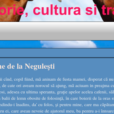
e de la Neguleşti
 cînd, copil fiind, mă aninam de fusta mamei, disperat că nu 
, de cate ori aveam norocul să ajung, mă aciuam in preajma c
osi, adesea cu ultima speranta, graţie apelor acelea cafenii, sălc
in balii de lemn obosite de folosinţă, în care boierii de la oras s
îndindu-i înadins, da' cu folos, şi pentru mine, care ma căpătam
u ei, care aveau nevoie de ajutorul meu, ba pentru a-i întoarc