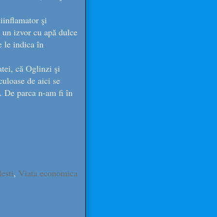
iinflamator şi
i un izvor cu apă dulce
 le indica în
atei, că Oglinzi şi
culoase de aici se
r. De parca n-am fi în
esti
,
Viata economica