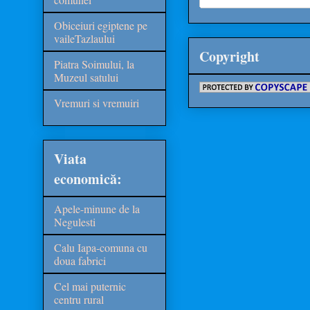
Obiceiuri egiptene pe
vaileTazlaului
Copyright
Piatra Soimului, la
Muzeul satului
Vremuri si vremuiri
Viata
economică:
Apele-minune de la
Negulesti
Calu Iapa-comuna cu
doua fabrici
Cel mai puternic
centru rural