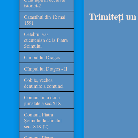
istoriei-2
Trimiteți u
Catastihul din 12 mai
1591
Celebrul vas
cucutenian de la Piatra
Soimului
Cimpul lui Dragos
Cîmpul lui Dragoș - II
Cobile, vechea
denumire a comunei
Comuna in a doua
jumatate a sec.XIX
Comuna Piatra
Șoimului la sfirsitul
sec. XIX (2)
Comuna Piatra