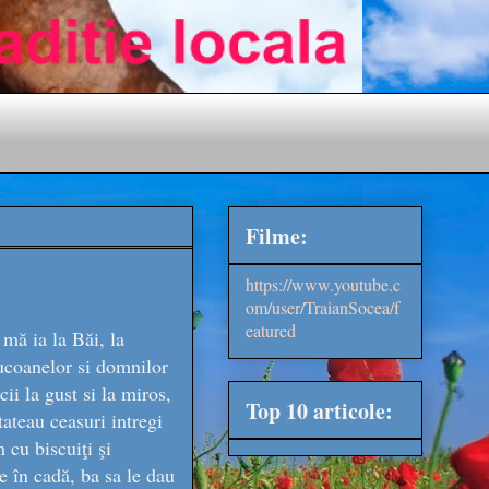
Filme:
https://www.youtube.c
om/user/TraianSocea/f
eatured
mă ia la Băi, la
ucoanelor si domnilor
ii la gust si la miros,
Top 10 articole:
tateau ceasuri intregi
 cu biscuiţi şi
e în cadă, ba sa le dau