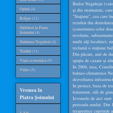
Bailor Neguleşti (valo
Opinii
(4)
şi din strainatate, car
"Staţiuni", cea care în
Religie
(11)
rezultat din demolarea
Sărbători la Piatra
(construirea celor dou
Șoimului
(4)
revolutie, subsemnatul
multi alţi localnici; s
Statiunea Negulesti
(4)
reclamă o staţiune ba
Traditii
(11)
Din păcate, anii de du
spaţiu de cazare şi ali
Viata economica
(9)
In 2004, insa, Consili
Video
(5)
balneo-climaterice Ne
dezvoltarea infrastruc
In proiect, baza de tr
Vremea în
tratament, săli de gim
Piatra Șoimului
Izvoarele de aici sunt
perioada anului. Din 1
terapeutice cuprinde a
* Azi