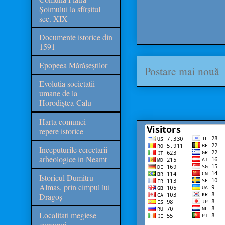
Șoimului la sfîrșitul
sec. XIX
Documente istorice din
1591
Epopeea Mărășeștilor
Postare mai nouă
Evolutia societatii
umane de la
Horodiștea-Calu
Harta comunei --
repere istorice
Inceputurile cercetarii
arheologice in Neamt
Istoricul Dumitru
Almas, prin cimpul lui
Dragoș
Localitati megiese
comunei