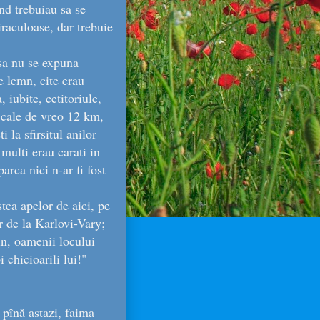
nd trebuiau sa se
miraculoase, dar trebuie
 sa nu se expuna
e lemn, cite erau
iubite, cetitoriule,
 cale de vreo 12 km,
la sfirsitul anilor
 multi erau carati in
rca nici n-ar fi fost
stea apelor de aici, pe
 de la Karlovi-Vary;
in, oamenii locului
 chicioarili lui!"
 pînă astazi, faima