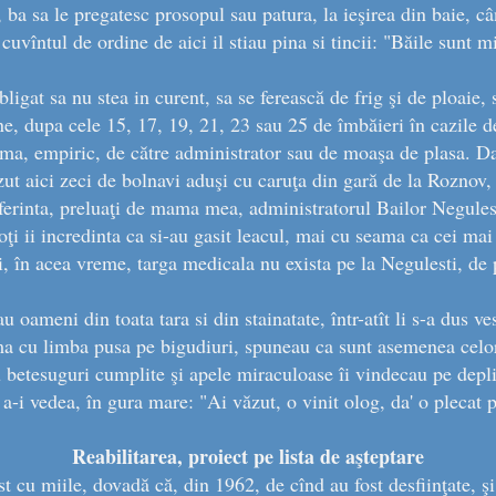
 ba sa le pregatesc prosopul sau patura, la ieşirea din baie, câ
 cuvîntul de ordine de aici il stiau pina si tincii: "Băile sunt 
ligat sa nu stea in curent, sa se ferească de frig şi de ploaie,
, dupa cele 15, 17, 19, 21, 23 sau 25 de îmbăieri în cazile d
ma, empiric, de către administrator sau de moaşa de plasa. Da, 
ut aici zeci de bolnavi aduşi cu caruţa din gară de la Roznov,
erinta, preluaţi de mama mea, administratorul Bailor Negulesti 
toţi ii incredinta ca si-au gasit leacul, mai cu seama ca cei mai
, în acea vreme, targa medicala nu exista pe la Negulesti, de pa
 oameni din toata tara si din stainatate, într-atît li s-a dus ve
ma cu limba pusa pe bigudiuri, spuneau ca sunt asemenea celor
 betesuguri cumplite şi apele miraculoase îi vindecau pe depl
a-i vedea, în gura mare: "Ai văzut, o vinit olog, da' o plecat pi
Reabilitarea, proiect pe lista de aşteptare
 cu miile, dovadă că, din 1962, de cînd au fost desfiinţate, şi