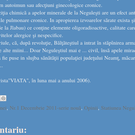
 autoimun sau afecţiuni ginecologice cronice.
ia chimică a apelor minerale de la Neguleşti are un efect ant
nile pulmonare cronice. In apropierea izvoarelor sărate exista ş
de la Jlabau) ce conţine elemente oligoradioactive, calitate care
itelor alergice şi nespecifice.
oriule, că, după revoluţie, Bălţăteştiul a intrat în stăpînirea arm
 alte miini... Doar Neguleştiul mai e ... civil, însă apele mira
sa fie puse in slujba sănătăţii populaţiei judeţului Neamţ, măca
..
evista"VIATA", în luna mai a anului 2006).
nei
,
Nr.1 Decembrie 2011-serie nouă
,
Opinii
,
Statiunea Negul
ntariu: