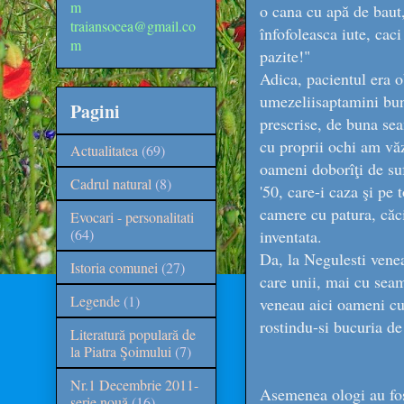
m
o cana cu apă de baut,
traiansocea@gmail.co
înfofoleasca iute, caci
m
pazite!"
Adica, pacientul era ob
umezeliisaptamini bune
Pagini
prescrise, de buna sea
cu proprii ochi am văz
Actualitatea
(69)
oameni doborîţi de suf
Cadrul natural
(8)
'50, care-i caza şi pe 
camere cu patura, căci
Evocari - personalitati
(64)
inventata.
Da, la Negulesti veneau
Istoria comunei
(27)
care unii, mai cu sea
Legende
(1)
veneau aici oameni cu
rostindu-si bucuria de 
Literatură populară de
la Piatra Şoimului
(7)
Nr.1 Decembrie 2011-
Asemenea ologi au fost
serie nouă
(16)