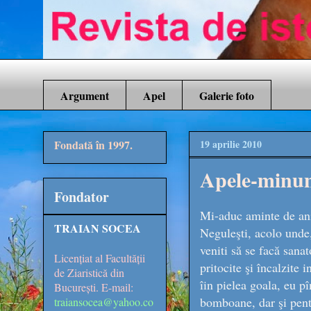
Argument
Apel
Galerie foto
Fondată în 1997.
19 aprilie 2010
Apele-minun
Fondator
Mi-aduc aminte de anii
TRAIAN SOCEA
Neguleşti, acolo unde
veniti să se facă sanat
Licențiat al Facultății
pritocite şi încalzite 
de Ziaristică din
îin pielea goala, eu p
București. E-mail:
bomboane, dar şi pentr
traiansocea@yahoo.co