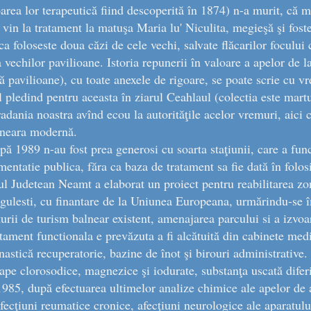
area lor terapeutică fiind descoperită în 1874) n-a murit, că 
e vin la tratament la matuşa Maria lu' Niculita, megieşă şi foste
ca foloseste doua căzi de cele vechi, salvate flăcarilor focului
 vechilor pavilioane. Istoria repunerii în valoare a apelor de l
ă pavilioane), cu toate anexele de rigoare, se poate scrie cu vr
 pledind pentru aceasta în ziarul Ceahlaul (colectia este mart
tradania noastra avînd ecou la autorităţile acelor vremuri, aici 
lneara modernă.
pă 1989 n-au fost prea generosi cu soarta staţiunii, care a fun
mentatie publica, făra ca baza de tratament sa fie dată în folos
ul Judetean Neamt a elaborat un proiect pentru reabilitarea zone
gulesti, cu finantare de la Uniunea Europeana, urmărindu-se î
turii de turism balnear existent, amenajarea parcului si a izvo
atament functionala e prevăzuta a fi alcătuită din cabinete medi
nastică recuperatorie, bazine de înot şi birouri administrative.
 ape clorosodice, magnezice şi iodurate, substanţa uscată difer
985, după efectuarea ultimelor analize chimice ale apelor de ai
fecţiuni reumatice cronice, afecţiuni neurologice ale aparatulu