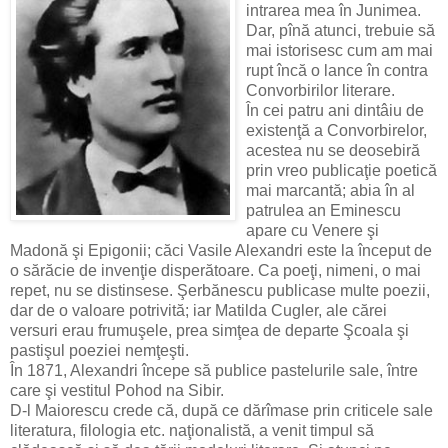
intrarea mea în Junimea.
Dar, pînă atunci, trebuie să
mai istorisesc cum am mai
rupt încă o lance în contra
Convorbirilor literare.
În cei patru ani dintâiu de
existenţă a Convorbirelor,
acestea nu se deosebiră
prin vreo publicaţie poetică
mai marcantă; abia în al
patrulea an Eminescu
apare cu Venere şi
Madonă şi Epigonii; căci Vasile Alexandri este la început de
o sărăcie de invenţie disperătoare. Ca poeţi, nimeni, o mai
repet, nu se distinsese. Şerbănescu publicase multe poezii,
dar de o valoare potrivită; iar Matilda Cugler, ale cărei
versuri erau frumuşele, prea simţea de departe Şcoala şi
pastişul poeziei nemţeşti.
În 1871, Alexandri începe să publice pastelurile sale, între
care şi vestitul Pohod na Sibir.
D-l Maiorescu crede că, după ce dărîmase prin criticele sale
literatura, filologia etc. naţionalistă, a venit timpul să