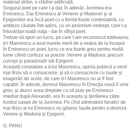
material străin, o clădire artificială.
Singurul poet pe care l-a dat, în adevăr, Junimea era
Eminescu. Dar Eminescu al Venerei şi Madonei şi al
Epigoniilor era încă poet cu o formă foarte contestabilă, cu
antiteze căutate într-adins, cu un pesimism nedrept, care l-a
întovărăşit toată viaţa - dar în sfîrşit poet.
Trebue să spun un lucru, pe care l-am recunoscut totdeauna:
d-l Maiorescu a avut marele merit de a vedea de la început
în Eminescu un poet, lucru ce era foarte greu pentru multă
lume citind confuza sa poezie :Venere şi Madona, precum
curioşii şi paradoxalii săi Epigonii.
Această constatare a d-lui Maiorescu, opinia publică a venit
mai tîrziu să o consacreze, şi să o consacreze cu laude şi
exagerări de acele, de care d-l Maiorescu nu ar fi fost
capabil. În adevăr, domnul Maiorescu în Direcţia nouă îi vine
greu, şi atunci avea dreptate ca să puie pe Eminescu
imediat după Alexandri, era în aceasta şi tămîierea către
ilustrul oaspe de la Junimea. Pe cînd admiratorii fanatici de
mai tîrziu ai lui Eminescu nu găsesc laude pentru a diviniza
Venere şi Madona şi Epigonii.
G. PANU