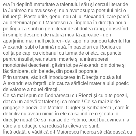
era în deplină maturitate a talentului său şi cercul literar de
la Junimea nu avusese şi nu a avut asupra poetului nici o
influenţă. Pastelurile, genul nou al lui Alexandri, care parcă
au deteminat pe d-l Maiorescu a-l îngloba în direcţia nouă,
pe lîngă că sunt un gen literar de al doilea rang, consistînd
în simple descrieri de natură moartă aproape - gen
aparţinînd mai mult picturei - dar apoi nu puneau talentul lui
Alexandri subt o lumină nouă. În pasteluri cu Rodica cu
cofiţa pe cap, cu ciobanul cu turma de oi etc., ca puncte
pentru însufleţirea naturei moarte şi a întreruperei
monotoniei descrierei, găsim tot pe Alexandri din doine şi
lăcrămioare, din balade, din poezii poporale.
Prin urmare, vădit că introducerea în Direcţia nouă a lui
Alexandri era forţată, din cauza sărăciei materialului poetic
de valoare a nouei direcţii.
Ce să mai spun de Bodnărescu cu Rienzi şi cu alte poezii,
dat ca un adevărat talent şi ca model! Ce să mai zic de
gingaşele poezii ale Matildei Cugler şi Şerbănescu, care în
definitiv nu aveau nimic în ele ca să indice o şcoală, o
direcţie nouă! Ce să mai zic de Petrino, poet bucovinean, a
căreia producţie era redusă la cîteva versuri!..
Încă odată, e vădit că d-l Maiorescu încerca să clădească cu