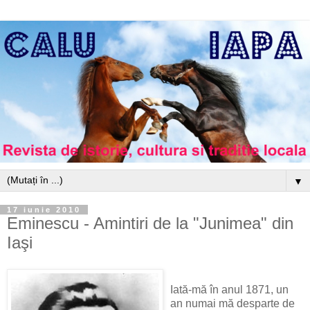
▼
17 iunie 2010
Eminescu - Amintiri de la "Junimea" din
Iaşi
Iată-mă în anul 1871, un
an numai mă desparte de