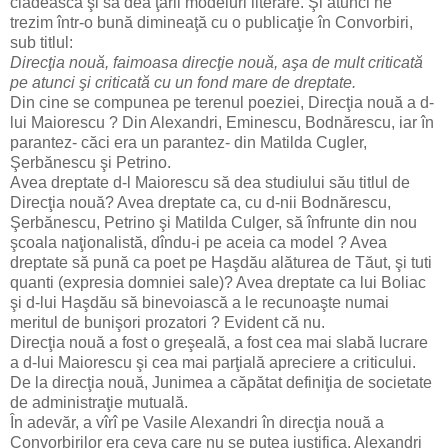
clădească şi să dea ţării modeluri literare. Şi atunci ne
trezim într-o bună dimineaţă cu o publicaţie în Convorbiri,
sub titlul:
Direcţia nouă, faimoasa direcţie nouă, aşa de mult criticată
pe atunci şi criticată cu un fond mare de dreptate.
Din cine se compunea pe terenul poeziei, Direcţia nouă a d-
lui Maiorescu ? Din Alexandri, Eminescu, Bodnărescu, iar în
parantez- căci era un parantez- din Matilda Cugler,
Şerbănescu şi Petrino.
Avea dreptate d-l Maiorescu să dea studiului său titlul de
Direcţia nouă? Avea dreptate ca, cu d-nii Bodnărescu,
Şerbănescu, Petrino şi Matilda Culger, să înfrunte din nou
şcoala naţionalistă, dîndu-i pe aceia ca model ? Avea
dreptate să pună ca poet pe Haşdău alăturea de Tăut, şi tuti
quanti (expresia domniei sale)? Avea dreptate ca lui Boliac
şi d-lui Haşdău să binevoiască a le recunoaşte numai
meritul de bunişori prozatori ? Evident că nu.
Direcţia nouă a fost o greşeală, a fost cea mai slabă lucrare
a d-lui Maiorescu şi cea mai parţială apreciere a criticului.
De la direcţia nouă, Junimea a căpătat definiţia de societate
de administraţie mutuală.
În adevăr, a vîrî pe Vasile Alexandri în direcţia nouă a
Convorbirilor era ceva care nu se putea justifica. Alexandri