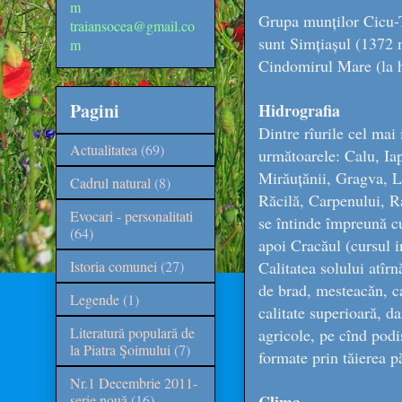
m
Grupa munților Cicu-Ta
traiansocea@gmail.co
sunt Simțiașul (1372 
m
Cindomirul Mare (la h
Pagini
Hidrografia
Dintre rîurile cel mai 
Actualitatea
(69)
următoarele: Calu, Ia
Mirăuțănii, Gragva, Li
Cadrul natural
(8)
Răcilă, Carpenului, Ra
Evocari - personalitati
se întinde împreună cu 
(64)
apoi Cracăul (cursul in
Istoria comunei
(27)
Calitatea solului atîrn
de brad, mesteacăn, ca
Legende
(1)
calitate superioară, da
Literatură populară de
agricole, pe cînd podiș
la Piatra Şoimului
(7)
formate prin tăierea p
Nr.1 Decembrie 2011-
serie nouă
(16)