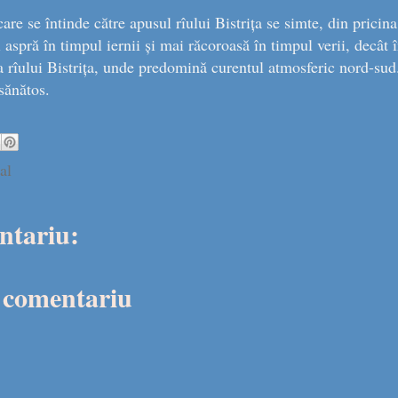
care se întinde către apusul rîului Bistrița se simte, din pricina
aspră în timpul iernii și mai răcoroasă în timpul verii, decât î
 rîului Bistrița, unde predomină curentul atmosferic nord-sud
 sănătos.
al
ntariu:
n comentariu