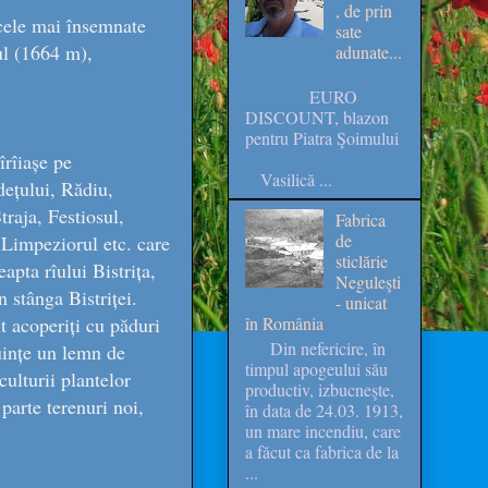
, de prin
 cele mai însemnate
sate
ul (1664 m),
adunate...
EURO
DISCOUNT, blazon
pentru Piatra Şoimului
îrîiașe pe
Vasilică ...
ețului, Rădiu,
raja, Festiosul,
Fabrica
de
 Limpeziorul etc. care
sticlărie
apta rîului Bistrița,
Neguleşti
n stânga Bistriței.
- unicat
nt acoperiți cu păduri
în România
Din nefericire, în
buințe un lemn de
timpul apogeului său
culturii plantelor
productiv, izbucneşte,
 parte terenuri noi,
în data de 24.03. 1913,
un mare incendiu, care
a făcut ca fabrica de la
...