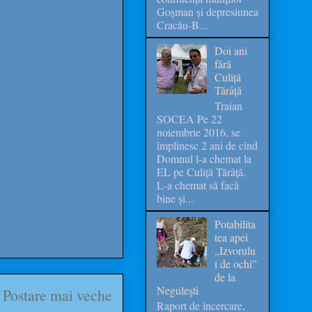
Goșman și depresiunea
Cracău-B...
Doi ani
fără
Culiță
Tărâță
Traian
SOCEA Pe 22
noiembrie 2016, se
împlinesc 2 ani de cînd
Domnul l-a chemat la
EL pe Culiță Tărâță.
L-a chemat să facă
bine și...
Potabilita
tea apei
„Izvorulu
i de ochi”
de la
Neguleşti
Postare mai veche
Raport de încercare,