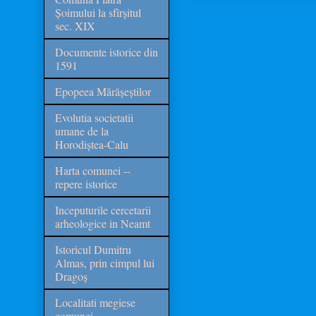
Șoimului la sfîrșitul
sec. XIX
Documente istorice din
1591
Epopeea Mărășeștilor
Evolutia societatii
umane de la
Horodiștea-Calu
Harta comunei --
repere istorice
Inceputurile cercetarii
arheologice in Neamt
Istoricul Dumitru
Almas, prin cimpul lui
Dragoș
Localitati megiese
comunei