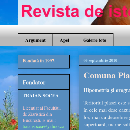
Argument
Apel
Galerie foto
Fondată în 1997.
05 septembrie 2010
Comuna Piatr
Fondator
Hipometria și orograf
TRAIAN SOCEA
Teritoriul plasei este
Licențiat al Facultății
în cele mai dese cazur
de Ziaristică din
lor, mai cu deosebire g
București. E-mail:
superioară, marne salif
traiansocea@yahoo.co