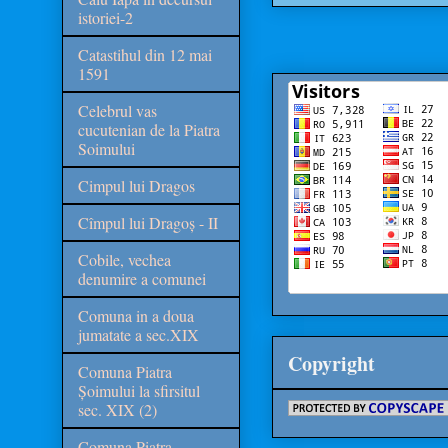
istoriei-2
Catastihul din 12 mai
1591
Celebrul vas
cucutenian de la Piatra
Soimului
Cimpul lui Dragos
Cîmpul lui Dragoș - II
Cobile, vechea
denumire a comunei
Comuna in a doua
jumatate a sec.XIX
Copyright
Comuna Piatra
Șoimului la sfirsitul
sec. XIX (2)
Comuna Piatra