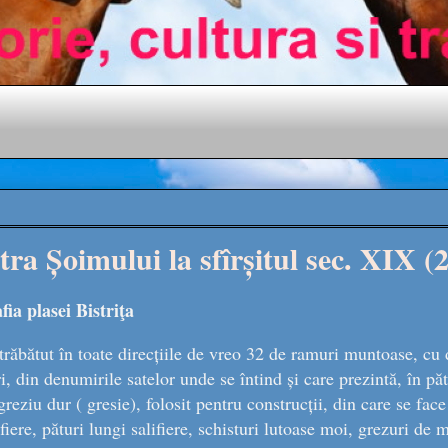
a Șoimului la sfîrșitul sec. XIX (2
ia plasei Bistriţa
 străbătut în toate direcțiile de vreo 32 de ramuri muntoase, cu
i, din denumirile satelor unde se întind și care prezintă, în păt
reziu dur ( gresie), folosit pentru construcții, din care se face
iere, pături lungi salifiere, schisturi lutoase moi, grezuri de 