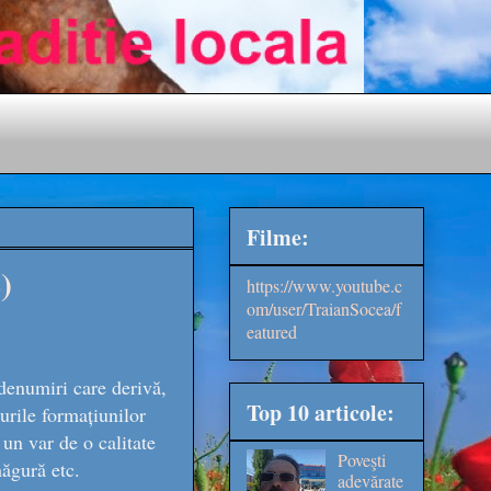
Filme:
)
https://www.youtube.c
om/user/TraianSocea/f
eatured
 denumiri care derivă,
Top 10 articole:
urile formațiunilor
 un var de o calitate
Poveşti
măgură etc.
adevărate