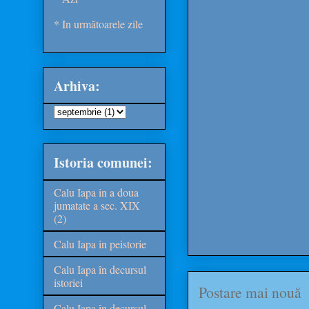
* In următoarele zile
Arhiva:
Istoria comunei:
Calu Iapa in a doua
jumatate a sec. XIX
(2)
Calu Iapa in peistorie
Calu Iapa în decursul
istoriei
Postare mai nouă
Calu Iapa în decursul