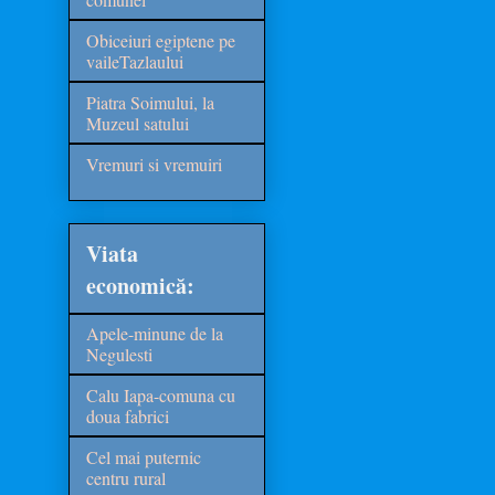
Obiceiuri egiptene pe
vaileTazlaului
Piatra Soimului, la
Muzeul satului
Vremuri si vremuiri
Viata
economică:
Apele-minune de la
Negulesti
Calu Iapa-comuna cu
doua fabrici
Cel mai puternic
centru rural