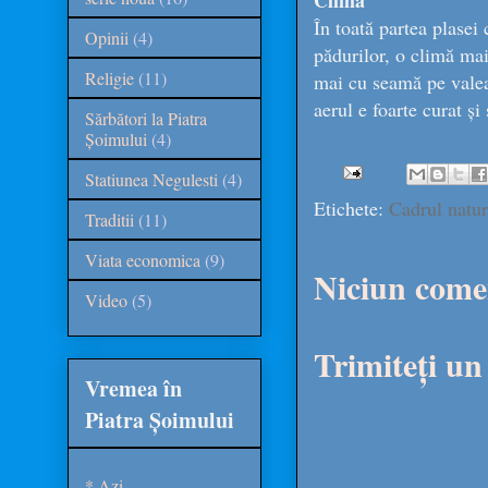
Clima
În toată partea plasei 
Opinii
(4)
pădurilor, o climă mai 
Religie
(11)
mai cu seamă pe valea
aerul e foarte curat și
Sărbători la Piatra
Șoimului
(4)
Statiunea Negulesti
(4)
Etichete:
Cadrul natur
Traditii
(11)
Viata economica
(9)
Niciun come
Video
(5)
Trimiteți u
Vremea în
Piatra Șoimului
* Azi