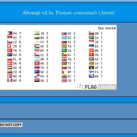
Abonați-vă la:
Postare comentarii (Atom)