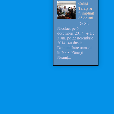
Culiţă
Tărâţă ar
fi împlinit
65 de ani.
De Sf.
Nicolae, pe 6
decembrie 2017 + De
3 ani, pe 22 noiembrie
2014, s-a dus la
Domnul Între oameni,
în 2008, Zăneşti-
Neamţ...