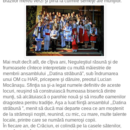
brazilor mereu verzi şi pînă la culmile semeţe ale munţilor.
Mai mult decît atît, de cîţiva ani, Neguleştiul răsună şi de
frumoasele cîntece interpretate cu multă măiestrie de
membrii ansamblului ,,Datina străbună”, sub îndrumarea
unui OM cu HAR, pricepere şi dăruire, preotul Lucian
Mocănaşu. Sfinţia sa şi-a legat numele definitiv de aceste
locuri, reuşind să construiască frumoasa biserică dintre
munţi, să alcătuiască o parohie nouă şi să insufle oamenilor
dragostea pentru tradiţie. Aşa a luat fiinţă ansamblul ,,Datina
străbună ”, menit să ducă mai departe ceea ce am moştenit
de la strămoşii noştri, reunind, cu mic, cu mare, multe talente
locale, printre care se numără numeroşi copii.
În fiecare an, de Crăciun, ei colindă pe la casele sătenilor,