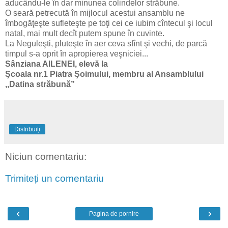
aducându-le în dar minunea colindelor străbune.
O seară petrecută în mijlocul acestui ansamblu ne
îmbogăţeşte sufleteşte pe toţi cei ce iubim cîntecul şi locul
natal, mai mult decît putem spune în cuvinte.
La Neguleşti, pluteşte în aer ceva sfînt şi vechi, de parcă
timpul s-a oprit în apropierea veşniciei...
Sânziana AILENEI, elevă la
Şcoala nr.1 Piatra Şoimului, membru al Ansamblului
,,Datina străbună”
Distribuiți
Niciun comentariu:
Trimiteți un comentariu
‹
›
Pagina de pornire