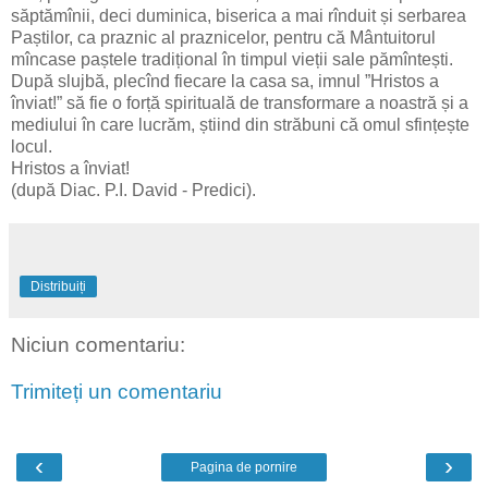
săptămînii, deci duminica, biserica a mai rînduit și serbarea
Paștilor, ca praznic al praznicelor, pentru că Mântuitorul
mîncase paștele tradițional în timpul vieții sale pămîntești.
După slujbă, plecînd fiecare la casa sa, imnul ”Hristos a
înviat!” să fie o forță spirituală de transformare a noastră și a
mediului în care lucrăm, știind din străbuni că omul sfințește
locul.
Hristos a înviat!
(după Diac. P.I. David - Predici).
Distribuiți
Niciun comentariu:
Trimiteți un comentariu
‹
›
Pagina de pornire