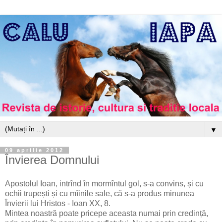
▼
09 aprilie 2012
Învierea Domnului
Apostolul Ioan, intrînd în mormîntul gol, s-a convins, și cu
ochii trupești și cu mîinile sale, că s-a produs minunea
Învierii lui Hristos - Ioan XX, 8.
Mintea noastră poate pricepe aceasta numai prin credință,