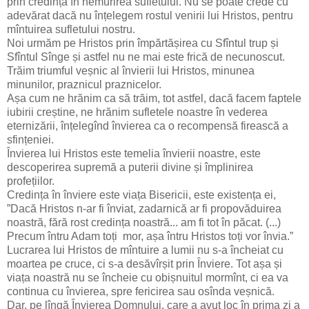
prin credința în nemurirea sufletului. Nu se poate crede cu
adevărat dacă nu înțelegem rostul venirii lui Hristos, pentru
mîntuirea sufletului nostru.
Noi urmăm pe Hristos prin împărtășirea cu Sfîntul trup și
Sfîntul Sînge și astfel nu ne mai este frică de necunoscut.
Trăim triumful veșnic al învierii lui Hristos, minunea
minunilor, praznicul praznicelor.
Așa cum ne hrănim ca să trăim, tot astfel, dacă facem faptele
iubirii creștine, ne hrănim sufletele noastre în vederea
eternizării, înțelegînd învierea ca o recompensă firească a
sfințeniei.
Învierea lui Hristos este temelia învierii noastre, este
descoperirea supremă a puterii divine și împlinirea
profețiilor.
Credința în înviere este viața Bisericii, este existența ei,
”Dacă Hristos n-ar fi înviat, zadarnică ar fi propovăduirea
noastră, fără rost credința noastră... am fi tot în păcat. (...)
Precum întru Adam toți mor, așa întru Hristos toți vor învia.”
Lucrarea lui Hristos de mîntuire a lumii nu s-a încheiat cu
moartea pe cruce, ci s-a desăvîrșit prin Înviere. Tot așa și
viața noastră nu se încheie cu obișnuitul mormînt, ci ea va
continua cu învierea, spre fericirea sau osînda veșnică.
Dar, pe lîngă Învierea Domnului, care a avut loc în prima zi a