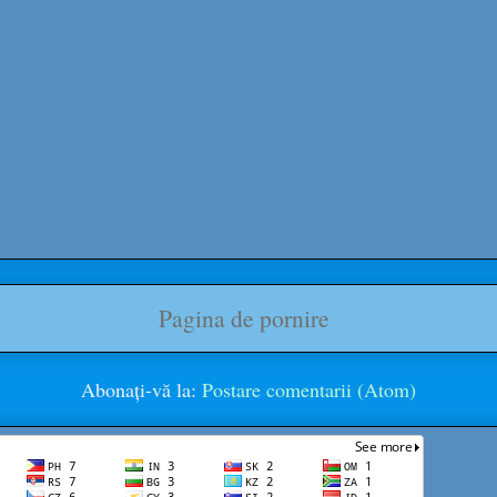
Pagina de pornire
Abonați-vă la:
Postare comentarii (Atom)