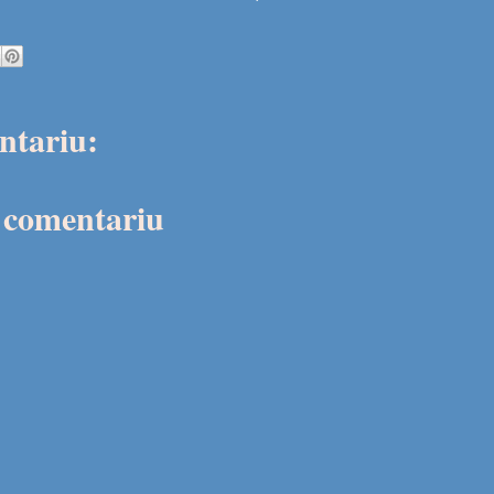
ntariu:
n comentariu