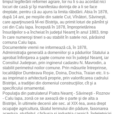
timpul legiferării reformei agrare, lor nu li s-au acordat nici
locuri de casă şi îşi manifestau dorinţa de a li se face
dreptate, pentru că au ajuns la limita răbdării. Abia în 1878,
după 14 ani, pe moşiile din satele Cut, Vînători, Săvineşti,
care aparţinuseră M-rei Bistriţa, au primit loturi de pămînt şi
cei din Calu Iapa. Începută în 1878, împroprietărirea
însurăţeilor s-a încheiat în judeţul Neamţ în anul 1883, timp
în care numeroşi tineri s-au stabilit în satele noi, părăsind
comuna Calu Iapa.
Documentele vremii ne informează că, în 1878,
Administraţia generală a domeniilor şi a pădurilor Statului a
aprobat înfiinţarea a şapte comune noi în judeţul Neamţ, iar
Consiliul Judeţean, prin inginerul cadastru N. Mavrodin, a
stabilit perimetrul noilor comune. Prin măsurile întreprinse,
localităţilor Dumbrava Roşie, Doina, Dochia, Traian etc. li s-
au imprimat o arhitectură proprie, prin valorificarea cadrului
Bistriţei, a tradiţiei din domeniul construcţiilor, cît şi a
specificului ornamental.
Populaţia din patrulaterul Piatra Neamţ - Săvineşti - Roznov
- Calu Iapa, zonă ce se axează de o parte şi de alta a
Bistriţei, în ultimele decenii ale sec. al XIX-lea, avea drept
ocupaţie agricultura, tăiatul lemnului din pădure, fasonarea
acestuia, plutăritul, cărăuşia şi industria casnică, îndeletniciri