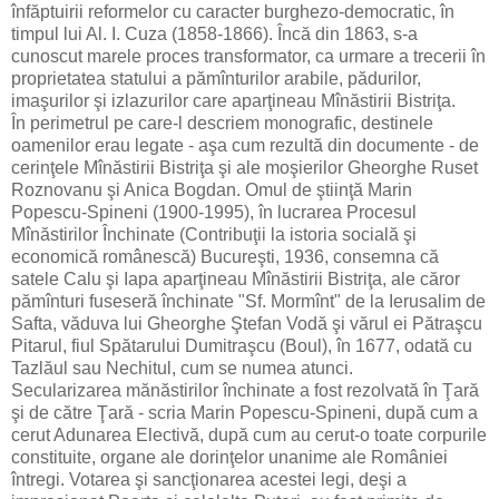
înfăptuirii reformelor cu caracter burghezo-democratic, în
timpul lui Al. I. Cuza (1858-1866). Încă din 1863, s-a
cunoscut marele proces transformator, ca urmare a trecerii în
proprietatea statului a pămînturilor arabile, pădurilor,
imaşurilor şi izlazurilor care aparţineau Mînăstirii Bistriţa.
În perimetrul pe care-l descriem monografic, destinele
oamenilor erau legate - aşa cum rezultă din documente - de
cerinţele Mînăstirii Bistriţa şi ale moşierilor Gheorghe Ruset
Roznovanu şi Anica Bogdan. Omul de ştiinţă Marin
Popescu-Spineni (1900-1995), în lucrarea Procesul
Mînăstirilor Închinate (Contribuţii la istoria socială şi
economică românescă) Bucureşti, 1936, consemna că
satele Calu şi Iapa aparţineau Mînăstirii Bistriţa, ale căror
pămînturi fuseseră închinate "Sf. Mormînt" de la Ierusalim de
Safta, văduva lui Gheorghe Ştefan Vodă şi vărul ei Pătraşcu
Pitarul, fiul Spătarului Dumitraşcu (Boul), în 1677, odată cu
Tazlăul sau Nechitul, cum se numea atunci.
Secularizarea mănăstirilor închinate a fost rezolvată în Ţară
şi de către Ţară - scria Marin Popescu-Spineni, după cum a
cerut Adunarea Electivă, după cum au cerut-o toate corpurile
constituite, organe ale dorinţelor unanime ale României
întregi. Votarea şi sancţionarea acestei legi, deşi a