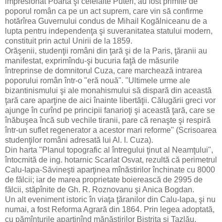
impresionat Poarta şi celelalte Puteri, au fost primite de
poporul român ca pe un act suprem, care vin să confirme
hotărîrea Guvernului condus de Mihail Kogălniceanu de a
lupta pentru independenţa şi suveranitatea statului modern,
constituit prin actul Unirii de la 1859.
Orăşenii, studenţii români din ţară şi de la Paris, ţăranii au
manifestat, exprimîndu-şi bucuria faţă de măsurile
întreprinse de domnitorul Cuza, care marchează intrarea
poporului român într-o "eră nouă". "Ultimele urme ale
bizantinismului şi ale monahismului să dispară din această
ţară care aparţine de aici înainte libertăţii. Călugării greci vor
ajunge în curînd pe principii fanarioţi şi această ţară, care se
înăbuşea încă sub vechile tiranii, pare că renaşte şi respiră
într-un suflet regenerator a acestor mari reforme" (Scrisoarea
studenţilor români adresată lui Al. I. Cuza).
Din harta "Planul topografic al întregului ţinut al Neamţului",
întocmită de ing. hotarnic Scarlat Osvat, rezultă că perimetrul
Calu-Iapa-Săvineşti aparţinea mînăstirilor închinate cu 8000
de fălcii; iar de marea proprietate boierească de 2995 de
fălcii, stăpînite de Gh. R. Roznovanu şi Anica Bogdan.
Un alt eveniment istoric în viaţa ţăranilor din Calu-Iapa, şi nu
numai, a fost Reforma Agrară din 1864. Prin legea adoptată,
cu pămînturile aparţinînd mănăstirilor Bistriţa şi Tazlău,