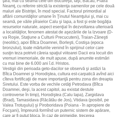
ţară, mai cu seamă cele din Bucureşti, Iaşi, Bacău, Piatra
Neamţ, cu referire strictă la existenţa oamenilor pe cele două
maluri ale Bistriţei, în mod special. Factorul primordial al
aflării comunităţilor umane în Ţinutul Neamţului şi, mai cu
seamă, pe văile pîraielor Calu şi Iapa, a fost şi este bogăţia
resurselor naturale, aspect esenţial în dezvoltarea ulterioară
a localităţilor, fenomen atestat de aşezările de la Izvoare (D-
va Roşie, Staţiune a Culturii Precucuteni), Traian-Zăneşti
(neolitic), apoi Bîtca Doamnei, Borleşti, Costişa (epoca
bronzului), toate mărturiile venind în sprijinul celor care
susţin teza potrivit căreia spaţiul viitoarei Dacii era locuit din
vremuri imemoriale, de mult apuse, după anumite estimări
cu mai bine de 6.000 ani î.d. Hristos.
Vestigii din perioada geto-dacilor se observă şi astăzi la
Bîtca Doamnei şi Horodiştea, cultura est-carpatică avînd aici
cîteva fortificaţii de mare importanţă pentru zona din dreapta
Siretului. Este vorba de vechile cetăţi Petrodava (Bîtca
Doamnei, deşi, la acest capitol, au existat destule
controverse în timp), Horodiştea (Calu Iapa), Zargidava
(Brad), Tamasidava (Răcătău de Jos), Vtidava (posibil, pe
Valea Trotuşului) şi Piroboridava (Poiana - în apropiere de
Focşani), împreună formînd un puternic sistem de apărare,
care ar fi putut bloca, în caz de primejdie, trecerea