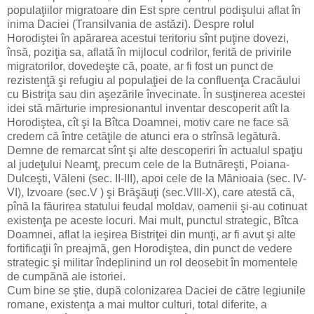
populaţiilor migratoare din Est spre centrul podişului aflat în
inima Daciei (Transilvania de astăzi). Despre rolul
Horodiştei în apărarea acestui teritoriu sînt puţine dovezi,
însă, poziţia sa, aflată în mijlocul codrilor, ferită de privirile
migratorilor, dovedeşte că, poate, ar fi fost un punct de
rezistenţă şi refugiu al populaţiei de la confluenţa Cracăului
cu Bistriţa sau din aşezările învecinate. În susţinerea acestei
idei stă mărturie impresionantul inventar descoperit atît la
Horodiştea, cît şi la Bîtca Doamnei, motiv care ne face să
credem că între cetăţile de atunci era o strînsă legătură.
Demne de remarcat sînt şi alte descoperiri în actualul spaţiu
al judeţului Neamţ, precum cele de la Butnăreşti, Poiana-
Dulceşti, Văleni (sec. II-III), apoi cele de la Mănioaia (sec. IV-
VI), Izvoare (sec.V ) şi Brăşăuţi (sec.VIII-X), care atestă că,
pînă la făurirea statului feudal moldav, oamenii şi-au cotinuat
existenţa pe aceste locuri. Mai mult, punctul strategic, Bîtca
Doamnei, aflat la ieşirea Bistriţei din munţi, ar fi avut şi alte
fortificaţii în preajmă, gen Horodiştea, din punct de vedere
strategic şi militar îndeplinind un rol deosebit în momentele
de cumpănă ale istoriei.
Cum bine se ştie, după colonizarea Daciei de către legiunile
romane, existenţa a mai multor culturi, total diferite, a