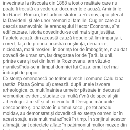
învecinate la răscoala din 1888 a fost o realitate care nu
poate fi trecută cu vederea; documentele acuză. Amintirile
lui Raneti Roman, fost administrator la Roznov, apoi plecat
la Davideni, şi ale unor membri ai familiei Cugler, care au
descris samavolniciile arendaşului Hector Economu, sînt
edificatoare, istoria dovedindu-se cel mai sigur justiţiar.
Faptele acuză, din această cauză trebuie să fim imparţiali,
corecţi faţă de propria noastră conştiinţă, deoarece,
niciodată, marii moşieri, în dorinţa lor de îmbogăţire, n-au dat
dovadă de umanism, iar dragostea lor de Ţară, la unii,
printre care şi cei din familia Roznovanu, am văzut-o
manifestîndu-se în timpul domniei lui Cuza, omul cel mai
îndrăgit de popor.
Existenţa omenească pe teritoriul vechii comune Calu Iapa
(astăzi Piatra Şoimului) datează, după unele izvoare
arheologice, cu mult înaintea urmelor păstrate în decursul
vremurilor, evident, studiate cu multă rîvnă de specialiştii
arheologi către sfîrşitul mileniului II. Desigur, mărturiile
descoperite şi analizate în ultimul secol, pe tot arealul
moldav, au demonstrat şi dovedit că existenţa oamenilor în
acest spaţiu este mult mai adîncă în timp. În sprijinul acestor
afirmaţii, sînt obiectele aflate în patrimoniul multor muzee din