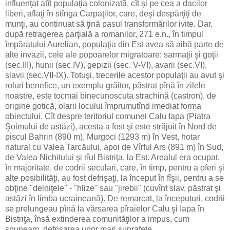
influenţat atît populaţia colonizată, cît şi pe cea a dacilor
liberi, aflaţi în stînga Carpaţilor, care, deşi despărţiţi de
munţi, au continuat să ţină pasul transformărilor ivite. Dar,
după retragerea parţială a romanilor, 271 e.n., în timpul
împăratului Aurelian, populaţia din Est avea să aibă parte de
alte invazii, cele ale popoarelor migratoare: sarmaţii şi goţii
(sec.III), hunii (sec.IV), gepizii (sec. V-VI), avarii (sec.VI),
slavii (sec.VII-IX). Totuşi, trecerile acestor populaţii au avut şi
roluri benefice, un exemplu grăitor, păstrat pînă în zilele
noastre, este tocmai binecunoscuta strachină (castron), de
origine gotică, olarii locului împrumutînd imediat forma
obiectului. Cît despre teritoriul comunei Calu Iapa (Piatra
Şoimului de astăzi), acesta a fost şi este străjuit în Nord de
piscul Bahrin (890 m), Murgoci (1293 m) în Vest, hotar
natural cu Valea Tarcăului, apoi de Vîrful Ars (891 m) în Sud,
de Valea Nichitului şi rîul Bistriţa, la Est. Arealul era ocupat,
în majoritate, de codrii seculari, care, în timp, pentru a oferi şi
alte posibilităţi, au fost defrişaţi, la început în fîşii, pentru a se
obţine "delniţele" - "hlize" sau "jirebii" (cuvînt slav, păstrat şi
astăzi în limba ucraineană). De remarcat, la începuturi, codrii
se prelungeau pînă la vărsarea pîraielor Calu şi Iapa în
Bistriţa, însă extinderea comunităţilor a impus, cum
spuneam, defrişarea unor mari suprafeţe.