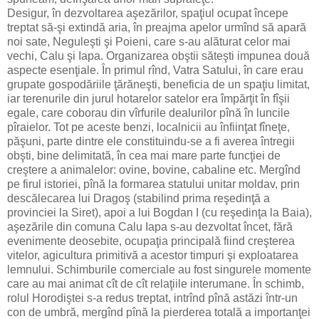
Desigur, în dezvoltarea aşezărilor, spaţiul ocupat începe
treptat să-şi extindă aria, în preajma apelor urmînd să apară
noi sate, Neguleşti şi Poieni, care s-au alăturat celor mai
vechi, Calu şi Iapa. Organizarea obştii săteşti impunea două
aspecte esenţiale. În primul rînd, Vatra Satului, în care erau
grupate gospodăriile ţărăneşti, beneficia de un spaţiu limitat,
iar terenurile din jurul hotarelor satelor era împărţit în fîşii
egale, care coborau din vîrfurile dealurilor pînă în luncile
pîraielor. Tot pe aceste benzi, localnicii au înfiinţat fîneţe,
păşuni, parte dintre ele constituindu-se a fi averea întregii
obşti, bine delimitată, în cea mai mare parte funcţiei de
creştere a animalelor: ovine, bovine, cabaline etc. Mergînd
pe firul istoriei, pînă la formarea statului unitar moldav, prin
descălecarea lui Dragoş (stabilind prima reşedinţă a
provinciei la Siret), apoi a lui Bogdan I (cu reşedinţa la Baia),
aşezările din comuna Calu Iapa s-au dezvoltat încet, fără
evenimente deosebite, ocupaţia principală fiind creşterea
vitelor, agicultura primitivă a acestor timpuri şi exploatarea
lemnului. Schimburile comerciale au fost singurele momente
care au mai animat cît de cît relaţiile interumane. În schimb,
rolul Horodiştei s-a redus treptat, intrînd pînă astăzi într-un
con de umbră, mergînd pînă la pierderea totală a importanţei