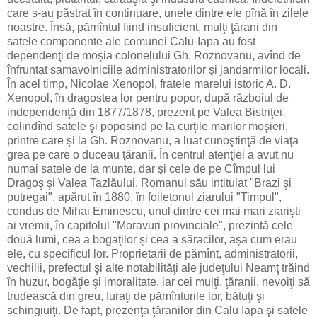
care s-au păstrat în continuare, unele dintre ele pînă în zilele
noastre. Însă, pămîntul fiind insuficient, mulţi ţărani din
satele componente ale comunei Calu-Iapa au fost
dependenţi de moşia colonelului Gh. Roznovanu, avînd de
înfruntat samavolniciile administratorilor şi jandarmilor locali.
În acel timp, Nicolae Xenopol, fratele marelui istoric A. D.
Xenopol, în dragostea lor pentru popor, după războiul de
independenţă din 1877/1878, prezent pe Valea Bistriţei,
colindînd satele şi poposind pe la curţile marilor moşieri,
printre care şi la Gh. Roznovanu, a luat cunoştinţă de viaţa
grea pe care o duceau ţăranii. În centrul atenţiei a avut nu
numai satele de la munte, dar şi cele de pe Cîmpul lui
Dragoş şi Valea Tazlăului. Romanul său intitulat "Brazi şi
putregai", apărut în 1880, în foiletonul ziarului "Timpul",
condus de Mihai Eminescu, unul dintre cei mai mari ziarişti
ai vremii, în capitolul "Moravuri provinciale", prezintă cele
două lumi, cea a bogaţilor şi cea a săracilor, aşa cum erau
ele, cu specificul lor. Proprietarii de pămînt, administratorii,
vechilii, prefectul şi alte notabilităţi ale judeţului Neamţ trăind
în huzur, bogăţie şi imoralitate, iar cei mulţi, ţăranii, nevoiţi să
trudească din greu, furaţi de pămînturile lor, bătuţi şi
schingiuiţi. De fapt, prezenţa ţăranilor din Calu Iapa şi satele