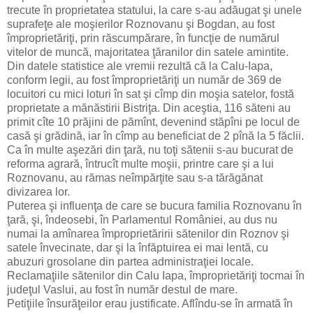
trecute în proprietatea statului, la care s-au adăugat şi unele
suprafeţe ale moşierilor Roznovanu şi Bogdan, au fost
împroprietăriţi, prin răscumpărare, în funcţie de numărul
vitelor de muncă, majoritatea ţăranilor din satele amintite.
Din datele statistice ale vremii rezultă că la Calu-Iapa,
conform legii, au fost împroprietăriţi un număr de 369 de
locuitori cu mici loturi în sat şi cîmp din moşia satelor, fostă
proprietate a mănăstirii Bistriţa. Din aceştia, 116 săteni au
primit cîte 10 prăjini de pămînt, devenind stăpîni pe locul de
casă şi grădină, iar în cîmp au beneficiat de 2 pînă la 5 făclii.
Ca în multe aşezări din ţară, nu toţi sătenii s-au bucurat de
reforma agrară, întrucît multe moşii, printre care şi a lui
Roznovanu, au rămas neîmpărţite sau s-a tărăgănat
divizarea lor.
Puterea şi influenţa de care se bucura familia Roznovanu în
ţară, şi, îndeosebi, în Parlamentul României, au dus nu
numai la amînarea împroprietăririi sătenilor din Roznov şi
satele învecinate, dar şi la înfăptuirea ei mai lentă, cu
abuzuri grosolane din partea administraţiei locale.
Reclamaţiile sătenilor din Calu Iapa, împroprietăriţi tocmai în
judeţul Vaslui, au fost în număr destul de mare.
Petiţiile însurăţeilor erau justificate. Aflîndu-se în armată în