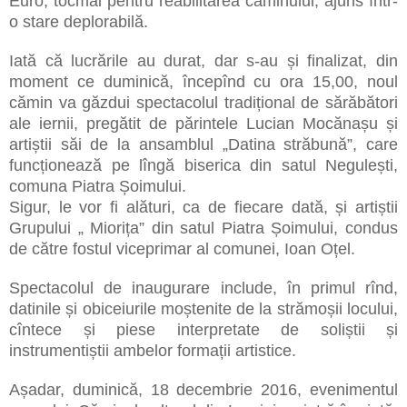
Euro, tocmai pentru reabilitarea căminului, ajuns într-
o stare deplorabilă.
Iată că lucrările au durat, dar s-au și finalizat, din
moment ce duminică, începînd cu ora 15,00, noul
cămin va găzdui spectacolul tradițional de sărăbători
ale iernii, pregătit de părintele Lucian Mocănașu și
artiștii săi de la ansamblul „Datina străbună”, care
funcționează pe lîngă biserica din satul Negulești,
comuna Piatra Șoimului.
Sigur, le vor fi alături, ca de fiecare dată, și artiștii
Grupului „ Miorița” din satul Piatra Șoimului, condus
de către fostul viceprimar al comunei, Ioan Oțel.
Spectacolul de inaugurare include, în primul rînd,
datinile și obiceiurile moștenite de la strămoșii locului,
cîntece și piese interpretate de soliștii și
instrumentiștii ambelor formații artistice.
Așadar, duminică, 18 decembrie 2016, evenimentul