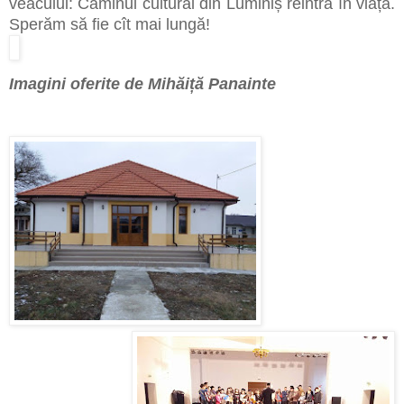
veacului: Căminul cultural din Luminiș reintră în viață.
Sperăm să fie cît mai lungă!
Imagini oferite de Mihăiță Panainte