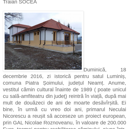
Traian SOCEA
Duminică, 18
decembrie 2016, zi istorică pentru satul Luminiș,
comuna Piatra Șoimului, județul Neamț. Anume,
vestitul cămin cultural înainte de 1989 ( poate unicul
cu sală-amfiteatru din județ) reintră în viață, după mai
mult de douăzeci de ani de moarte desăvîrșită. Ei
bine, în urmă cu vreo doi ani, primarul Neculai
Nicorescu a reușit să acceseze un proiect european,
prin GAL Nicolae Roznoveanu, în valoare de 200.000