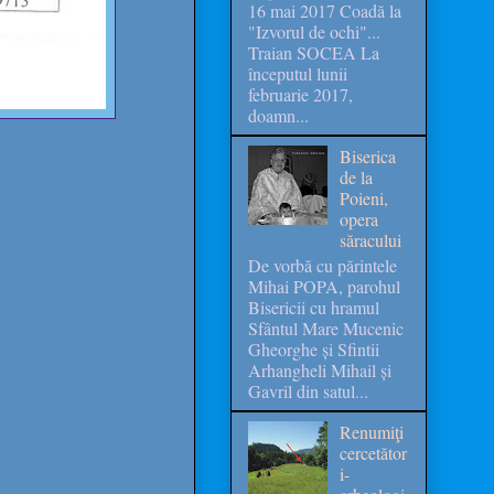
16 mai 2017 Coadă la
"Izvorul de ochi"...
Traian SOCEA La
începutul lunii
februarie 2017,
doamn...
Biserica
de la
Poieni,
opera
săracului
De vorbă cu părintele
Mihai POPA, parohul
Bisericii cu hramul
Sfântul Mare Mucenic
Gheorghe și Sfintii
Arhangheli Mihail și
Gavril din satul...
Renumiţi
cercetător
i-