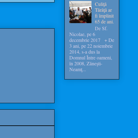
Culiţă
Tărâţă ar
fi împlinit
65 de ani.
De Sf.
Nicolae, pe 6
decembrie 2017 + De
3 ani, pe 22 noiembrie
2014, s-a dus la
Domnul Între oameni,
în 2008, Zăneşti-
Neamţ...