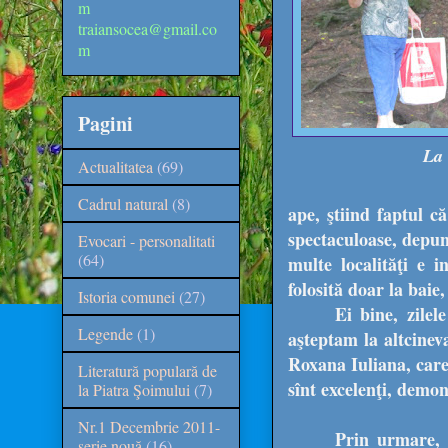
m
traiansocea@gmail.co
m
Pagini
La 
Actualitatea
(69)
Cadrul natural
(8)
ape, ştiind faptul c
spectaculoase, depun 
Evocari - personalitati
(64)
multe localităţi e in
folosită doar la baie,
Istoria comunei
(27)
Ei bine, zile
Legende
(1)
aşteptam la altcinev
Roxana Iuliana, care 
Literatură populară de
sînt excelenţi, de
la Piatra Şoimului
(7)
Nr.1 Decembrie 2011-
Prin urmare, 
serie nouă
(16)