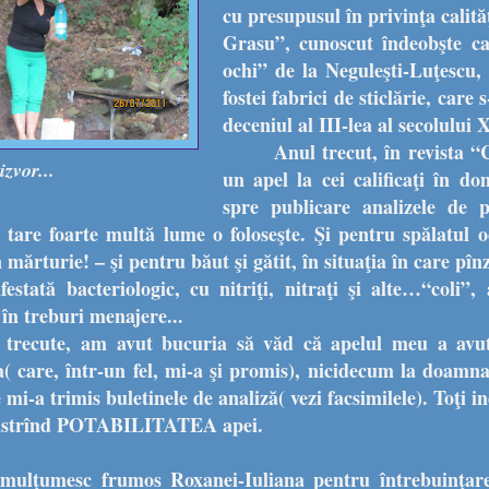
cu presupusul în privinţa calităţ
Grasu”, cunoscut îndeobşte c
ochi” de la Neguleşti-Luţescu, 
fostei fabrici de sticlărie, care 
deceniul al III-lea al secolulu
Anul trecut, în revista 
izvor...
un apel la cei calificaţi în d
spre publicare analizele de po
ă tare foarte multă lume o foloseşte. Şi pentru spălatul o
mărturie! – şi pentru băut şi gătit, în situaţia în care pîn
festată bacteriologic, cu nitriţi, nitraţi şi alte…“coli”,
 în treburi menajere...
le trecute, am avut bucuria să văd că apelul meu a av
a( care, într-un fel, mi-a şi promis), nicidecum la doam
mi-a trimis buletinele de analiză( vezi facsimilele). Toţi in
monstrînd POTABILITATEA apei.
mulţumesc frumos Roxanei-Iuliana pentru întrebuinţare