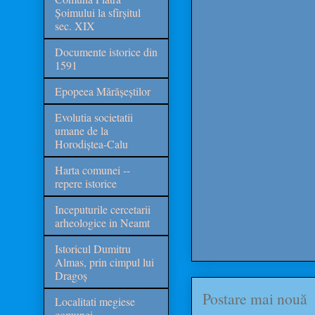
Șoimului la sfîrșitul
sec. XIX
Documente istorice din
1591
Epopeea Mărășeștilor
Evolutia societatii
umane de la
Horodiștea-Calu
Harta comunei --
repere istorice
Inceputurile cercetarii
arheologice in Neamt
Istoricul Dumitru
Almas, prin cimpul lui
Dragoș
Postare mai nouă
Localitati megiese
comunei