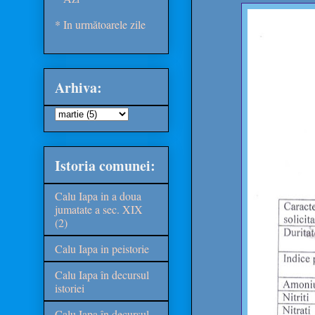
* In următoarele zile
Arhiva:
Istoria comunei:
Calu Iapa in a doua
jumatate a sec. XIX
(2)
Calu Iapa in peistorie
Calu Iapa în decursul
istoriei
Calu Iapa în decursul