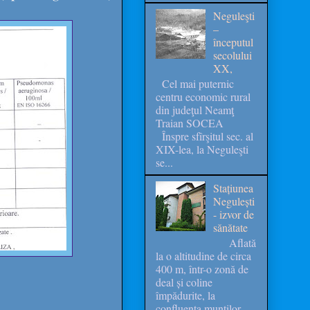
Neguleşti
–
începutul
secolului
XX,
Cel mai puternic
centru economic rural
din judeţul Neamţ
Traian SOCEA
Înspre sfîrşitul sec. al
XIX-lea, la Neguleşti
se...
Stațiunea
Negulești
- izvor de
sănătate
Aflată
la o altitudine de circa
400 m, într-o zonă de
deal și coline
împădurite, la
confluența munților