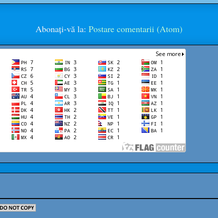
Abonați-vă la:
Postare comentarii (Atom)