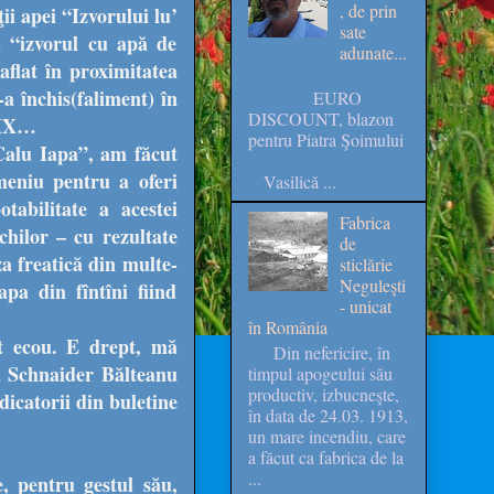
, de prin
ii apei “Izvorului lu’
sate
a “izvorul cu apă de
adunate...
aflat în proximitatea
s-a închis(faliment) în
EURO
DISCOUNT, blazon
i XX…
pentru Piatra Şoimului
“Calu Iapa”, am făcut
omeniu pentru a oferi
Vasilică ...
tabilitate a acestei
Fabrica
chilor – cu rezultate
de
za freatică din multe-
sticlărie
Neguleşti
 apa din fîntîni fiind
- unicat
în România
ut ecou. E drept, mă
Din nefericire, în
na Schnaider Bălteanu
timpul apogeului său
productiv, izbucneşte,
dicatorii din buletine
în data de 24.03. 1913,
un mare incendiu, care
a făcut ca fabrica de la
...
, pentru gestul său,