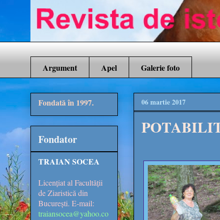
Argument
Apel
Galerie foto
Fondată în 1997.
06 martie 2017
POTABILI
Fondator
TRAIAN SOCEA
Licențiat al Facultății
de Ziaristică din
București. E-mail:
traiansocea@yahoo.co