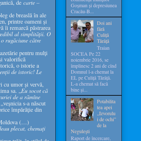
ganică, de
carte –
Goșman și depresiunea
Cracău-B...
leg de breaslă în ale
en, printre oameni și
Doi ani
vă îi remarcă păstrarea
fără
dibil al simplităţii. O
Culiță
 o rugăciune către
Tărâță
Traian
azetărie pentru mulți
SOCEA Pe 22
i valorifică
noiembrie 2016, se
torică, o istorie a
împlinesc 2 ani de cînd
enții de istoric! Le
Domnul l-a chemat la
EL pe Culiță Tărâță.
L-a chemat să facă
ri cu umor și vervă,
bine și...
nima sa. „
Eu socot că
curiei de a rămîne
Potabilita
 „veșnicia s-a născut
tea apei
 orice împărăție din
„Izvorulu
i de ochi”
 „Moldova (…)
de la
eau plecat, chemați
Neguleşti
Raport de încercare,
imp trăit, în stilul de