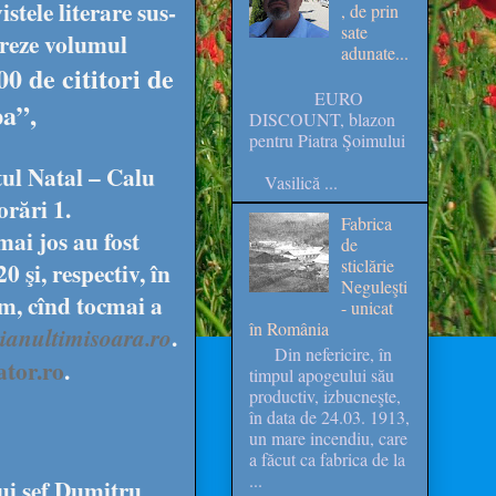
stele literare sus-
, de prin
sate
reze volumul
adunate...
0 de cititori de
EURO
pa”,
DISCOUNT, blazon
pentru Piatra Şoimului
tul Natal – Calu
Vasilică ...
rări 1.
Fabrica
mai jos au fost
de
sticlărie
0 şi, respectiv, în
Neguleşti
um, cînd tocmai a
- unicat
în România
.
anultimisoara.ro
Din nefericire, în
ator.ro
.
timpul apogeului său
productiv, izbucneşte,
în data de 24.03. 1913,
un mare incendiu, care
a făcut ca fabrica de la
...
ui şef Dumitru