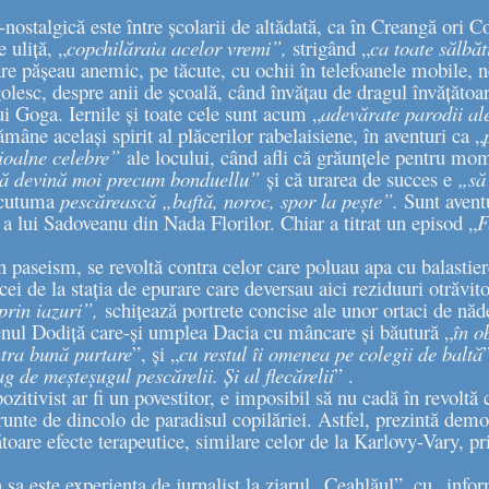
nostalgică este între școlarii de altădată, ca în Creangă ori 
 uliță, „
copchilăraia acelor vremi”,
strigând „
ca toate sălbăt
are pășeau anemic, pe tăcute, cu ochii în telefoanele mobile, ne
golesc, despre anii de școală, când învățau de dragul învățătoa
lui Goga. Iernile și toate cele sunt acum „
adevărate parodii al
mâne același spirit al plăcerilor rabelaisiene, în aventuri ca „
tioalne celebre”
ale locului, când afli că grăunțele pentru mom
ă devină moi precum bonduellu”
și că urarea de succes e
„să 
n cutuma
pescărească „baftă, noroc, spor la pește”.
Sunt aventu
 a lui Sadoveanu din Nada Florilor. Chiar a titrat un episod „
F
n paseism, se revoltă contra celor care poluau apa cu balastier
cei de la stația de epurare care deversau aici reziduuri otrăvi
prin iazuri”,
schițează portrete concise ale unor ortaci de năde
tenul Dodiță care-și umplea Dacia cu mâncare și băutură „
în o
tra bună purtare
”, și „
cu restul îi omenea pe colegii de baltă
g de meșteșugul pescărelii. Și al flecărelii
” .
ozitivist ar fi un povestitor, e imposibil să nu cadă în revoltă 
 crunte de dincolo de paradisul copilăriei. Astfel, prezintă dem
toare efecte terapeutice, similare celor de la Karlovy-Vary, pr
 sa este experiența de jurnalist la ziarul „Ceahlăul”, cu „inform