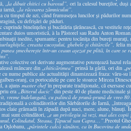
ă, „
la dibuit chitici cu barosul”,
ori la culesul bureților, duși
u iarnă, „
la răcoarea zămnicului”.
ela cu timpul de azi, când frumusețea luncilor și pădurilor numa
aragină, cu defrișări de păduri.
cuprinde bineînțeles și bucătăria țărănească, cu vestitele rețet
ntare duios umoristică, à la Păstorel sau Radu Anton Roman, a
ombinații inedite, spumante: pentru tocănița din bureți murați
urlughițele, creasta cucoșului, ghebele și chitărcile”,
felia 
e punea șmecherește într-un ceaun așezat pe plită, în care se 
ins
”.
tive colective ori derivate augmentative potențează hazul relat
 aleasă mâncare din „
chiticărimea”
prinsă la gârlă, ori din „
pe
e cu nume publice ale actualității dinamizează fraza: văru-su 
galben-oranj, ca portocalele pe care le stoarce Mircea Dinescu
ul, a ajuns
master chef
în preparate tradiționale, că exersase cu
opriu era
„Bitterul dacic”
din peste 40 de plante medicinale și
t, vreme îndelungată, cu palincă de prună-prună de vreo 80
radițională a colindătorilor din Sărbătorile de Iarnă, „întreag
os claie grămadă în zăpadă după nuci, mere, alune, bănuți. Î
 mai sunt colindători, „
e un privilegiu să vezi, mai ales copii 
unul, Colindatul, Steaua, Țăpucul sau Capra
…
”
.Preotul Ghe
pa Oșlobanu, „
părintele calcă sănătos, ca în Bucovina de unde