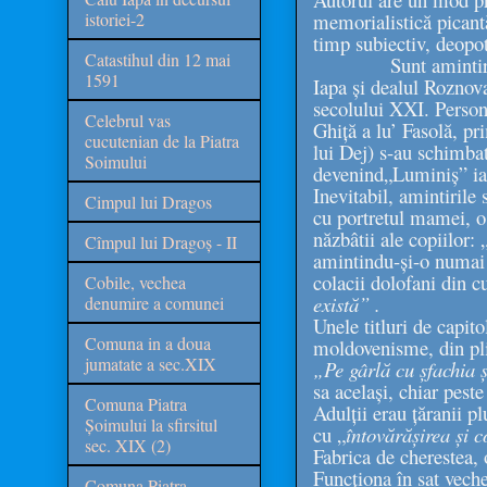
istoriei-2
memorialistică picantă
timp subiectiv, deopot
Catastihul din 12 mai
Sunt amintiri din 
1591
Iapa și dealul Roznova
secolului XXI. Persona
Celebrul vas
Ghiță a lu’ Fasolă, p
cucutenian de la Piatra
lui Dej) s-au schimbat
Soimului
devenind„Luminiș” iar
Inevitabil, amintirile
Cimpul lui Dragos
cu portretul mamei, o 
năzbâtii ale copiilor: 
Cîmpul lui Dragoș - II
amintindu-și-o numai 
colacii dolofani din c
Cobile, vechea
există” .
denumire a comunei
Unele titluri de capito
Comuna in a doua
moldovenisme, din pl
jumatate a sec.XIX
„Pe gârlă cu șfachia 
sa același, chiar peste
Comuna Piatra
Adulții erau țăranii pl
Șoimului la sfirsitul
cu „
întovărășirea și c
sec. XIX (2)
Fabrica de cherestea, 
Funcționa în sat veche
Comuna Piatra