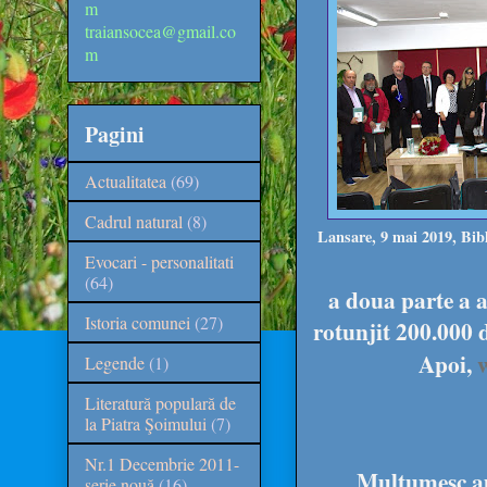
m
traiansocea@gmail.co
m
Pagini
Actualitatea
(69)
Cadrul natural
(8)
Lansare, 9 mai 2019, Bib
Evocari - personalitati
(64)
a doua parte a a
Istoria comunei
(27)
rotunjit 200.000 de
Apoi,
Legende
(1)
Literatură populară de
la Piatra Şoimului
(7)
Nr.1 Decembrie 2011-
Mulţumesc au
serie nouă
(16)