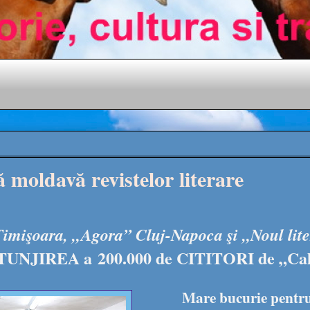
 moldavă revistelor literare
mişoara, „Agora” Cluj-Napoca şi „Noul lite
TUNJIREA a
200.000 de CITITORI de „Ca
Mare bucurie pentru