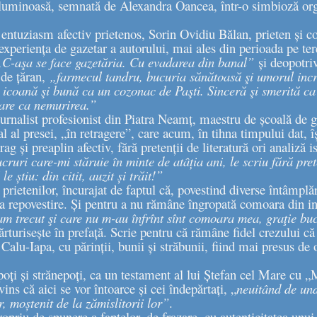
i luminoasă, semnată de Alexandra Oancea, într-o simbioză or
u entuziasm afectiv prietenos, Sorin Ovidiu Bălan, prieten și co
 experiența de gazetar a autorului, mai ales din perioada pe ter
„C-aşa se face gazetăria. Cu evadarea din banal”
și deopotri
 de țăran,
„farmecul tandru, bucuria sănătoasă şi umorul incre
o icoană şi bună ca un cozonac de Paşti. Sinceră şi smerită ca
are ca nemurirea.”
urnalist profesionist din Piatra Neamț, maestru de școală de g
ral al presei, „în retragere”, care acum, în tihna timpului dat, îș
ag și preaplin afectiv, fără pretenții de literatură ori analiză is
cruri care-mi stăruie în minte de atâția ani, le scriu fără pret
e știu: din citit, auzit și trăit!”
prietenilor, încurajat de faptul că, povestind diverse întâmplă
t la repovestire. Și pentru a nu rămâne îngropată comoara din i
am trecut şi care nu m-au înfrînt sînt comoara mea, graţie bu
rturisește în prefață. Scrie pentru că rămâne fidel crezului că
 Calu-Iapa, cu părinții, bunii și străbunii, fiind mai presus de
poți și strănepoți, ca un testament al lui Ștefan cel Mare cu
ins că aici se vor întoarce și cei îndepărtați, „
neuitând de und
 moștenit de la zămislitorii lor”
.
priu de spunere a faptelor, de frazare, cu autenticitatea unui t