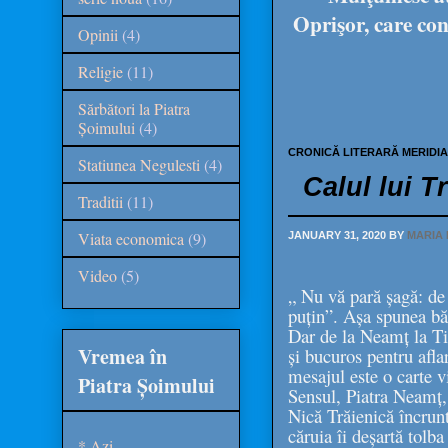
Oprişor, care con
Opinii
(4)
Religie
(11)
Sărbători la Piatra
Șoimului
(4)
CRONICĂ LITERARĂ MERIDI
Statiunea Negulesti
(4)
Calul lui 
Traditii
(11)
Viata economica
(9)
JANUARY 31, 2020
BY
MARIA 
Video
(5)
„ Nu vă pară șagă: de 
puțin”. Așa spunea bă
Dar de la Neamț la Ti
Vremea în
și bucuros pentru afl
mesajul este o carte v
Piatra Șoimului
Sensul, Piatra Neamț, 
Nică Trăienică încrunt
căruia îi deșartă tolb
* Azi