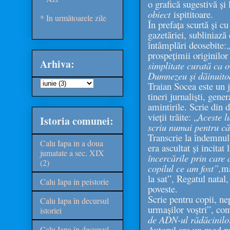
o grafică sugestivă ș
obiect
ispititoare.
* In următoarele zile
În prefața scurtă și c
gazetăriei, subliniază
întâmplări deosebite:
prospețimii originilor
Arhiva:
simplitate curată ca 
Dumnezeu şi dăinuito
Traian Socea este un j
tineri jurnaliști, gene
amintirile. Scrie din dr
vieții trăite: „
Aceste lu
Istoria comunei:
scriu numai pentru că l
Transcrie la îndemnul 
Calu Iapa in a doua
era ascultat și incita
jumatate a sec. XIX
încercările prin care 
(2)
copilul ce am fost”,
mă
la sat”, Regatul natal,
Calu Iapa in peistorie
poveste.
Scrie pentru copii, ne
Calu Iapa în decursul
urmașilor voștri”, conv
istoriei
de ADN-ul rădăcinilor,
Autorul are un mod pro
Calu Iapa în decursul