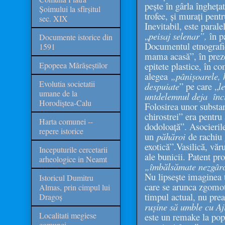
pește în gârla înghețat
Șoimului la sfîrșitul
trofee, și murați pentr
sec. XIX
Inevitabil, este paral
„
peisaj selenar”,
în p
Documente istorice din
Documentul etnografic 
1591
mama acasă”, în preze
Epopeea Mărășeștilor
epitete plastice, în c
alegea
„pânișoarele, h
Evolutia societatii
despuiate
” pe care „
l
umane de la
untdelemnul deja înc
Horodiștea-Calu
Folosirea unor substan
chirostrei” era pentru
Harta comunei --
dodoloață”. Asocieril
repere istorice
un
păhăroi
de rachiu 
exotică”.Vasilică, văr
Inceputurile cercetarii
ale bunicii. Patent pr
arheologice in Neamt
„îmbălsămate nezgârci
Nu lipsește imaginea t
Istoricul Dumitru
care se arunca zgomot
Almas, prin cimpul lui
timpul actual, nu prea
Dragoș
rușine să umble cu Aj
Localitati megiese
este un remake la po
comunei