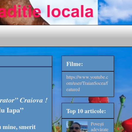
Filme:
https://www.youtube.c
om/user/TraianSocea/f
eatured
rator” Craiova !
lu Iapa”
Top 10 articole:
Poveşti
 mine, smerit
adevărate