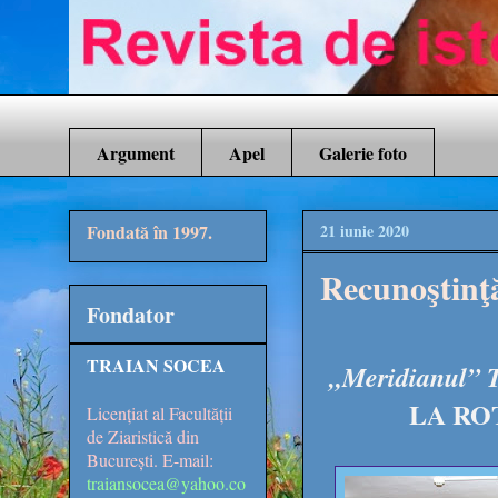
Argument
Apel
Galerie foto
Fondată în 1997.
21 iunie 2020
Recunoştinţă
Fondator
TRAIAN SOCEA
„Meridianul” Ti
LA RO
Licențiat al Facultății
de Ziaristică din
București. E-mail:
traiansocea@yahoo.co