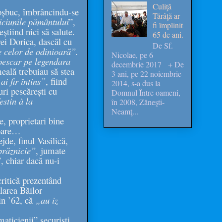
Culiţă
Coșbuc, îmbrâncindu-se
Tărâţă ar
iciunile pământului
”,
fi împlinit
știind nici să salute.
65 de ani.
rei Dorica, dascăl cu
De Sf.
e celor de odinioară”.
Nicolae, pe 6
pescar pe legendara
decembrie 2017 + De
eală trebuiau să stea
3 ani, pe 22 noiembrie
ai fir întins”
, fiind
2014, s-a dus la
ri pescărești cu
Domnul Între oameni,
estin à la
în 2008, Zăneşti-
Neamţ...
e, proprietari bine
toare…
jde, finul Vasilică,
brăznicie”
, jumate
”, chiar dacă nu-i
critică prezentând
olarea Băilor
in ’62, că
„au iz
aticienii” securiști,