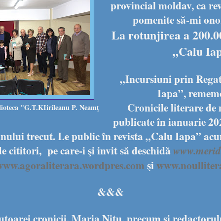
provincial moldav, ca revi
pomenite să-mi ono
La rotunjirea a 200.00
„Calu Ia
„Incursiuni prin Rega
Iapa”, rememo
Cronicile literare de 
lioteca "G.T.KIirileanu P. Neamţ
publicate în ianuarie 202
nului trecut. Le public în revista „Calu Iapa” ac
 cititori,
pe care-i şi invit să deschidă
www.meridi
www.agoraliterara.wordpres.com
şi
www.noulliter
&&&
toarei cronicii, Maria Niţu, precum şi redactorul