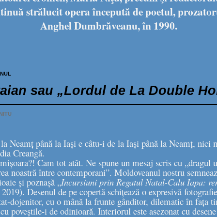
tinuă strălucit opera începută de poetul, prozator
Anghel Dumbrăveanu, în 1990.
ANUL
Traian sau „Lordul de La Double Ho
NITU
la Neamț până la Iași e câtu-i de la Iași până la Neamț, nici 
dia Creangă.
mișoara?! Cam tot atât. Ne spune un mesaj scris cu „dragul 
area noastră între contemporani”. Moldoveanul nostru semneaz
ioaie și poznașă „
Incursiuni prin Regatul Natal-Calu Iapa: r
2019). Desenul de pe copertă schițează o expresivă fotografie
at-dojenitor, cu o mână la frunte gânditor, dilematic în fața 
a cu poveștile-i de odinioară. Interiorul este asezonat cu desen