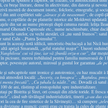
, cu breșe literare, dense în afectivitate, din datoria și nevoi
rivă mostră de document istoric, folcloric, etnografic, și socia
anii copilăriei sale „
sărace și de neasemuit”
, de copil-ț
nu, o copilărie de pe plaiurile istorice ale Moldovei updatată î
jele din sat au nume pitorești după cutuma rurală: lelița Ilea
rimarul Ghenadi Capmoale etc., nume neschimbate, chiar dacă (
 numele satelor, cu vechi atestări, că „nu sună frumos”: satul
 satul Calu -„Piatra Șoimului”!.
 sunt în aceeași notă idilică, umoristic-buclucașă a lui Nică h
altă aprigă Smarandă, „șeful statului major”. Uneori suduind 
„
Vanghilosu’ cui vă ține, iar vă zburdă orzu-n cur”
, dar mește
în picioare, mereu trebăluind pentru familia numeroasă de 11
uptor, povestește autorul, mirosul și gustul lor garantau „
de pe
le și subcapitole sunt ironice și autoironice, cu haz mucalit à 
ină atmosferă locală:
„Seceriș, cu hreapca”, „Baștulea, preco
și menta frecată”, „Cu țuhalu la nădit
..” etc. Dovadă că satul
 100 de ani, răstimp al rostogolului spre industrializare.
utași pe Bistrita și Siret, ori cosașii din zilele toride. E fresca
otele
”, când sub tăvălugul industrializării, tinerii „
s-au dus ci
ori la cea de fire sintetice de la Săvinești)… să cumpere „
tele
a diviziune a muncii: copiii erau cu traista la cules de plante 