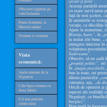
arcuit și ferm”.
Aceeași paralelă amar-
Obiceiuri egiptene pe
cu mare zarvă iarna pe
vaileTazlaului
față de noii școleri, c
Și amintirile se rosto
Piatra Soimului, la
vocație, ca dăscălița 
Muzeul satului
Ajuns la maturitate, ră
Bistrița Aurie”
, în „
ș
Vremuri si vremuiri
la muiat zile bune,
„s
sintagme interzise î
voluptatea pescuitului
Sadoveanu”.
Viata
Obiectiv, să nu cadă î
economică:
„
proptiți politic”,
ori 
În „
magia pescărelii, 
Apele-minune de la
bun la toate, ori prie
Negulesti
dăruia paznicilor „
con
cunoștea, așa,
„de dra
Calu Iapa-comuna cu
Oricât de optimist și p
doua fabrici
aspecte ale realității
Negulești, cu binefăcă
Cel mai puternic
burghez
”.
centru rural
Principală în formarea