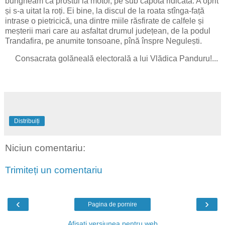
bungheam ca prostul la motor, pe sub capota ridicată. A oprit
și s-a uitat la roți. Ei bine, la discul de la roata stînga-față
intrase o pietricică, una dintre miile răsfirate de calfele și
meșterii mari care au asfaltat drumul județean, de la podul
Trandafira, pe anumite tonsoane, pînă înspre Negulești.
Consacrata golăneală electorală a lui Vlădica Panduru!...
Distribuiți
Niciun comentariu:
Trimiteți un comentariu
‹
›
Pagina de pornire
Afișați versiunea pentru web