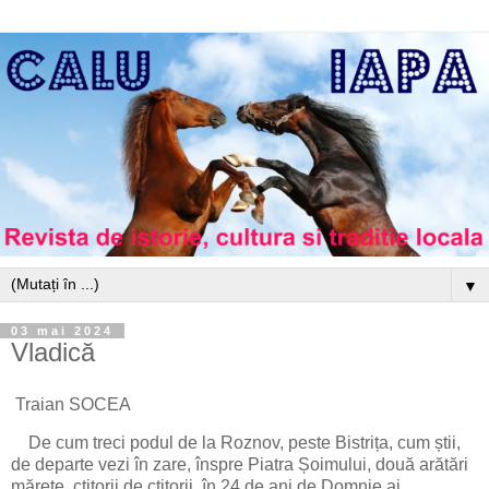
▼
03 mai 2024
Vladică
Traian SOCEA
De cum treci podul de la Roznov, peste Bistrița, cum știi,
de departe vezi în zare, înspre Piatra Șoimului, două arătări
mărețe, ctitorii de ctitorii, în 24 de
ani de Domnie ai