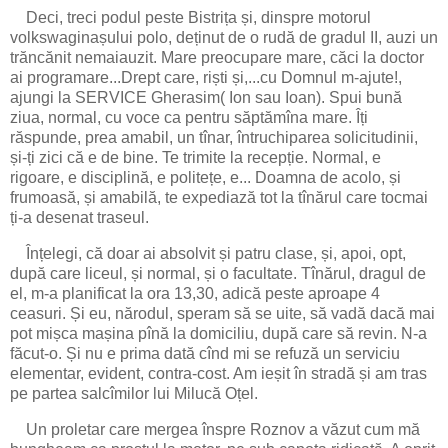
Deci, treci podul peste Bistrița și, dinspre motorul
volkswaginașului polo, deținut de o rudă de gradul II, auzi un
trăncănit nemaiauzit. Mare preocupare mare, căci la doctor
ai programare...Drept care, riști și,...cu Domnul m-ajute!,
ajungi la SERVICE Gherasim( Ion sau Ioan). Spui bună
ziua, normal, cu voce ca pentru săptămîna mare. Îți
răspunde, prea amabil, un tînar, întruchiparea solicitudinii,
și-ți zici că e de bine. Te trimite la recepție. Normal, e
rigoare, e disciplină, e politețe, e... Doamna de acolo, și
frumoasă, și amabilă, te expediază tot la tînărul care tocmai
ți-a desenat traseul.
Înțelegi, că doar ai absolvit și patru clase, și, apoi, opt,
după care liceul, și normal, și o facultate. Tînărul, dragul de
el, m-a planificat la ora 13,30, adică peste aproape 4
ceasuri. Și eu, nărodul, speram să se uite, să vadă dacă mai
pot mișca mașina pînă la domiciliu, după care să revin. N-a
făcut-o. Și nu e prima dată cînd mi se refuză un serviciu
elementar, evident, contra-cost. Am ieșit în stradă și am tras
pe partea salcîmilor lui Milucă Oțel.
Un proletar care mergea înspre Roznov a văzut cum mă