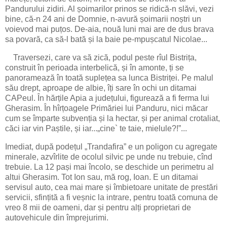
Pandurului zidiri. Al șoimarilor prinos se ridică-n slăvi, vezi
bine, că-n 24 ani de Domnie, n-avură șoimarii noștri un
voievod mai puțos. De-aia, nouă luni mai are de dus brava
sa povară, ca să-l bată și la baie pe-mpușcatul Nicolae...
Traversezi, care va să zică, podul peste rîul Bistrița,
construit în perioada interbelică, și în amonte, ți se
panoramează în toată suplețea sa lunca Bistriței. Pe malul
său drept, aproape de albie, îți sare în ochi un ditamai
CAPeul. În hărțile Apia a județului, figurează a fi ferma lui
Gherasim. În hîrțoagele Primăriei lui Panduru, nici măcar
cum se împarte subvenția și la hectar, și per animal crotaliat,
căci iar vin Paștile, și iar...„cine` te taie, mielule?!”...
Imediat, după podețul „Trandafira” e un poligon cu agregate
minerale, azvîrlite de ocolul silvic pe unde nu trebuie, cînd
trebuie. La 12 pași mai încolo, se deschide un perimetru al
altui Gherasim. Tot Ion sau, mă rog, Ioan. E un ditamai
servisul auto, cea mai mare și îmbietoare unitate de prestări
servicii, sfințită a fi veșnic la intrare, pentru toată comuna de
vreo 8 mii de oameni, dar și pentru alți proprietari de
autovehicule din împrejurimi.