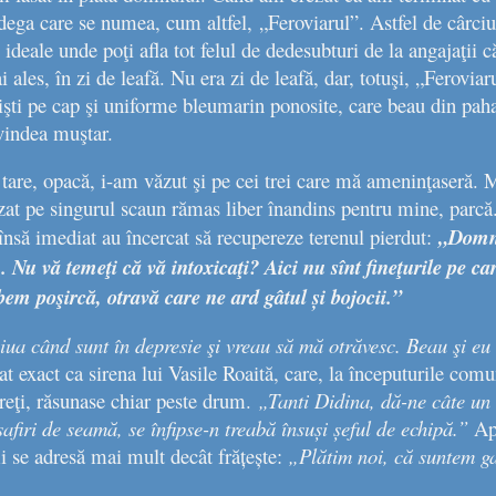
dega care se numea, cum altfel,
„Feroviarul”
. Astfel de cârci
le ideale unde poţi afla tot felul de dedesubturi de la angajaţii 
ales, în zi de leafă. Nu era zi de leafă, dar, totuşi, „Feroviar
işti pe cap şi uniforme bleumarin ponosite, care beau din paha
vindea muştar.
 tare, opacă, i-am văzut şi pe cei trei care mă ameninţaseră. 
at pe singurul scaun rămas liber înandins pentru mine, parcă.
 însă imediat au încercat să recupereze terenul pierdut:
„Domnu’
Nu vă temeţi că vă intoxicaţi? Aici nu sînt fineţurile pe car
em poşircă, otravă care ne ard gâtul și bojocii.”
ziua când sunt în depresie şi vreau să mă otrăvesc. Beau şi eu 
gat exact ca sirena lui Vasile Roaită, care, la începuturile com
reţi, răsunase chiar peste drum.
„Tanti Didina, dă-ne câte un
firi de seamă, se înfipse-n treabă însuși șeful de echipă.”
Ap
 se adresă mai mult decât frățește:
„Plătim noi, că suntem g