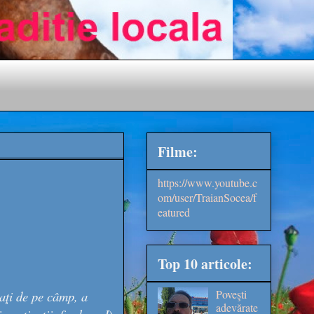
Filme:
https://www.youtube.c
om/user/TraianSocea/f
eatured
Top 10 articole:
Poveşti
raţi de pe câmp, a
adevărate