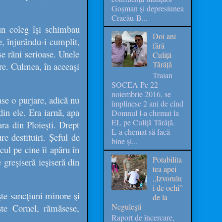
Goșman și depresiunea
Cracău-B...
 un coleg își schimbau
Doi ani
e, înjurându-i cumplit,
fără
se răni serioase. Unele
Culiță
Tărâță
re. Culmea, în aceeaşi
Traian
SOCEA Pe 22
noiembrie 2016, se
se o purjare, adică nu
împlinesc 2 ani de cînd
din ele. Era iarnă, apa
Domnul l-a chemat la
EL pe Culiță Tărâță.
ra din Ploieşti. Drept
L-a chemat să facă
re destituiri. Șeful de
bine și...
cul pe cine îi apăru în
Potabilita
 greşiseră ieșiseră din
tea apei
„Izvorulu
i de ochi”
şte sancţiuni minore şi
de la
Neguleşti
te Cornel, rămăsese,
Raport de încercare,