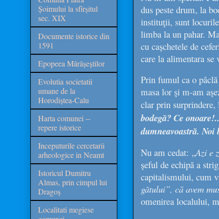
Șoimului la sfîrșitul
dus peste drum, la bo
sec. XIX
instituţii, sunt locuri
limba la un pahar. Mai 
Documente istorice din
1591
cu cașchetele de cefer
care la alimentara se 
Epopeea Mărășeștilor
Prin fumul ca o pâclă
Evolutia societatii
umane de la
masa lor şi m-am aşez
Horodiștea-Calu
clar prin surprindere,
bodegă? Ce onoare!... 
Harta comunei --
repere istorice
dumneavoastră. Noi b
Inceputurile cercetarii
Nu am cedat:
„
Azi e 
arheologice in Neamt
şeful de echipă a stri
Istoricul Dumitru
capitalismului, cum v
Almas, prin cimpul lui
gâtului”, că avem musa
Dragoș
omenirea localului, mi
Localitati megiese
comunei