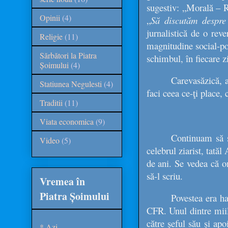
sugestiv:
„Morală – R
Opinii
(4)
„
Să discutăm despre 
jurnalistică de o rev
Religie
(11)
magnitudine social-pol
Sărbători la Piatra
schimbul, în fiecare zi
Șoimului
(4)
Carevasăzică, 
Statiunea Negulesti
(4)
faci ceea ce-ţi place, c
Traditii
(11)
Viata economica
(9)
Continuam să s
Video
(5)
celebrul ziarist, tată
de ani. Se vedea că o
să-l scriu.
Vremea în
Piatra Șoimului
Povestea era ha
CFR. Unul dintre miil
către şeful său şi ap
* Azi