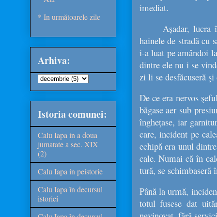
imediat.
* In următoarele zile
Așadar, lucra 
hainele de stradă cu s
i-a luat pe amândoi la
Arhiva:
dintre ele nu i se vi
zi li se desfăcuseră ş
De ce era nervos şefu
băgase aer sub presiun
Istoria comunei:
îngheţase, iar garnit
care, incident pe cale
Calu Iapa in a doua
jumatate a sec. XIX
echipă era unul dintre
(2)
cale. Numai că în cale
tură, se schimbaseră î
Calu Iapa in peistorie
Calu Iapa în decursul
Până la urmă, incident
istoriei
totul fusese dat ui
nevinovat, fără servic
Calu Iapa în decursul