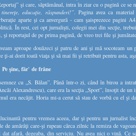
eportaj”
şi care, săptămânal, intra în ziar cu o pagină ce se 
tinereţe, educaţie, răspunderi!”
. Pagina avea ca material
erberație aparte și ca anvergură - cam şaisprezece pagini A4, 
itică. În rest, cei opt jurnalişti, colegii mei din secţie, treb
, şi reportajul de pe prima pagină, de vreo trei file şi jumătate
aveam aproape douăzeci şi patru de ani şi mă socoteam un pri
e ţi-ai dorit toată viaţa şi să mai fii şi retribuit pentru asta, a
Pe șine, făr` de frâne
emnez cu „S. Bălan”. Până într-o zi, când în birou a intr
l Ancăi Alexandrescu)
, care era la secţia „Sport”, însoţit de un
mul era necăjit. Horia mi-a cerut să stau de vorbă cu el şi da
lucinantă pentru vremea aceea, dar şi pentru un jurnalist în
e de amărâţi care-şi rupeau cârca zilnic la remiza de vagoan
oi dat afară, degeaba, din serviciu. Nu avea nici o vină. Ce s