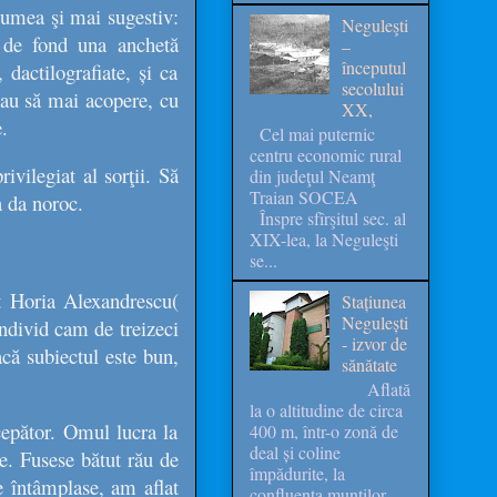
numea şi mai sugestiv:
Neguleşti
 de fond una anchetă
–
începutul
dactilografiate, și ca
secolului
uiau să mai acopere, cu
XX,
.
Cel mai puternic
centru economic rural
vilegiat al sorţii. Să
din judeţul Neamţ
Traian SOCEA
şa da noroc.
Înspre sfîrşitul sec. al
XIX-lea, la Neguleşti
se...
at
Horia Alexandrescu(
Stațiunea
Negulești
 individ cam de treizeci
- izvor de
că subiectul este bun,
sănătate
Aflată
la o altitudine de circa
cepător. Omul lucra la
400 m, într-o zonă de
deal și coline
e. Fusese bătut rău de
împădurite, la
e întâmplase, am aflat
confluența munților