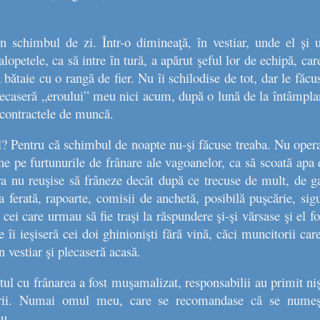
în schimbul de zi. Într-o dimineaţă, în vestiar, unde el și
alopetele, ca să intre în tură, a apărut şeful lor de echipă, car
 bătaie cu o rangă de fier. Nu îi schilodise de tot, dar le făcu
ndecaseră „eroului” meu nici acum, după o lună de la întâmpla
i contractele de muncă.
l? Pentru că schimbul de noapte nu-şi făcuse treaba. Nu opera
e pe furtunurile de frânare ale vagoanelor, ca să scoată apa 
ura nu reuşise să frâneze decât după ce trecuse de mult, de ga
a ferată, rapoarte, comisii de anchetă, posibilă puşcărie, sigu
 cei care urmau să fie traşi la răspundere şi-şi vărsase şi el fo
 îi ieşiseră cei doi ghinionişti fără vină, căci muncitorii care
n vestiar şi plecaseră acasă.
ul cu frânarea a fost muşamalizat, responsabilii au primit ni
tării. Numai omul meu, care se recomandase că se numeş
iu.