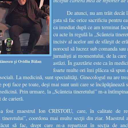
început cariera mea de reporter de in
De atunci, nu am trăit decât î
gata să fac orice sacrificiu pentru e
ca imediat după ce am terminat facul
cu acte în regulă la
„Scânteia tinere
incisiv al acelor ani de sfârşit de er
norocul să lucrez sub comanda sau a
jurnalişti ai momentului, de la care 
tănescu și Ovidiu Bălan
astăzi. În gazetărie este ca în medic
foarte multe ori îmi plăcea să spun că
sociali. La medicină, sunt specialităţi. Ginecologul nu are tr
le poţi face pe toate, deşi mai sunt unii care se încăpăţânează 
 medicină. Prin urmare, la „Scânteia tineretului” m-a întîmpina
 de carieră.
-a fost
maestrul Ion CRISTOIU
, care, în calitate de re
 tineretului”, coordona mai multe secţii din ziar. Maestrul a
plăcut să fac, drept care m-a repartizat în secţia de an