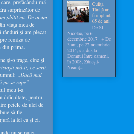
ă care, prefăcându-mă
Culiţă
Era surprinzător de
Tărâţă ar
fi împlinit
am plătit eu. De acum
65 de ani.
din viaţa mea de
De Sf.
ă rânduri şi am plecat
Nicolae, pe 6
decembrie 2017 + De
spre remiza de
3 ani, pe 22 noiembrie
m din prima.
2014, s-a dus la
Domnul Între oameni,
e şi-o trage, cine şi
în 2008, Zăneşti-
ristoşii mă-ti, ce scrii.
Neamţ...
 pumnul:
„Dacă mai
că mi se rupe”
.
tul meu i-a
 dificultate, pentru
tre petele de ulei de
buie să fie
ură la fel ca şi ei.
 unde nu se putea