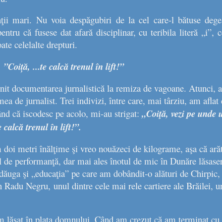
ţii mari. Nu voia despăgubiri de la cel care-l bătuse dege
pentru că fusese dat afară disciplinar, cu teribila literă „i”,
ate celelalte drepturi.
”Coiță, ...te calcă trenul în lift!”
nit documentarea jurnalistică la remiza de vagoane. Atunci, 
a de jurnalist. Trei indivizi, între care, mai târziu, am aflat c
ând că iscodesc pe acolo, mi-au strigat:
„Coiţă, vezi pe unde u
calcă trenul în lift!”.
 doi metri înălţime şi vreo nouăzeci de kilograme, aşa că ară
l de performanţă, dar mai ales înotul de mic în Dunăre lăsas
dăuga şi „educaţia” pe care am dobândit-o alături de Chirpic,
n Radu Negru, unul dintre cele mai rele cartiere ale Brăilei, 
.
m lăsat în plata domnului. Când am crezut că am terminat c