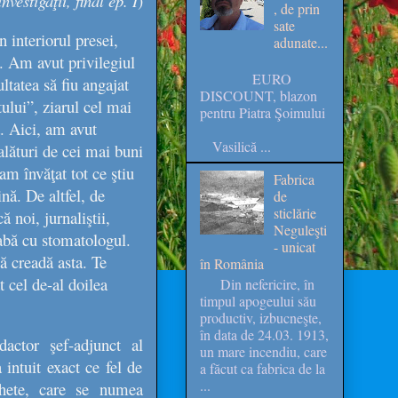
vestigaţii, final ep. I
)
, de prin
sate
n interiorul presei,
adunate...
a. Am avut privilegiul
EURO
tatea să fiu angajat
DISCOUNT, blazon
tului”
, ziarul cel mai
pentru Piatra Şoimului
ă. Aici, am avut
Vasilică ...
lături de cei mai buni
am învăţat tot ce ştiu
Fabrica
ină. De altfel, de
de
sticlărie
 noi, jurnaliştii,
Neguleşti
eabă cu stomatologul.
- unicat
să creadă asta. Te
în România
t cel de-al doilea
Din nefericire, în
timpul apogeului său
productiv, izbucneşte,
în data de 24.03. 1913,
dactor şef-adjunct al
un mare incendiu, care
 intuit exact ce fel de
a făcut ca fabrica de la
...
chete, care se numea