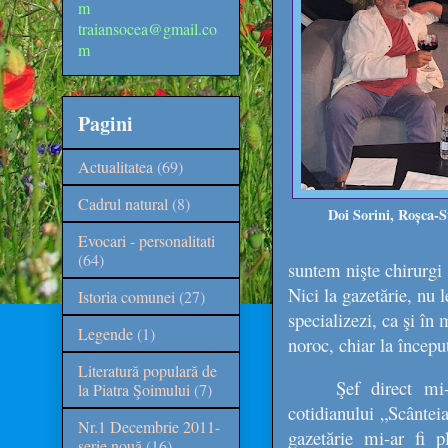
m
traiansocea@gmail.co
m
Pagini
Actualitatea
(69)
Cadrul natural
(8)
Doi Sorini, Roșca-S
Evocari - personalitati
(64)
suntem nişte chirurgi 
Nici la gazetărie, nu 
Istoria comunei
(27)
specializezi, ca şi în
Legende
(1)
noroc, chiar la început
Literatură populară de
Şef direct mi
la Piatra Şoimului
(7)
cotidianului „Scânteia
Nr.1 Decembrie 2011-
gazetărie mi-ar fi 
serie nouă
(16)