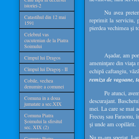
istoriei-2
Nu avea preten
Catastihul din 12 mai
reprimit la serviciu, 
1591
pierdea vechimea şi to
Celebrul vas
cucutenian de la Piatra
Soimului
Așadar, am por
Cimpul lui Dragos
ameninţare din viaţa me
Cîmpul lui Dragoș - II
echipă caftangiu, văz
remiza de vagoane, te 
Cobile, vechea
denumire a comunei
Pe atunci, avem
Comuna in a doua
descurajant. Baschetu
jumatate a sec.XIX
mei. La care se mai a
Comuna Piatra
Frecuş sau Faraonu, î
Șoimului la sfirsitul
şi unde am copilărit
sec. XIX (2)
Nu m-am speriat. I-a
Comuna Piatra