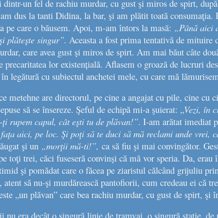
 dintr-un fel de rachiu murdar, cu gust şi miros de spirt, dup
am dus la tanti Didina, la bar, şi am plătit toată consumaţia. 
atea pe care o băusem. Apoi, m-am întors la masă:
„Până aici 
şi plăteşte singur”
.
Aceasta a fost prima tentativă de mituire 
urdar, care avea gust şi miros de spirt. Am mai băut câte dou
 precaritatea lor existențială. Aflasem o groază de lucruri de
în legătură cu subiectul anchetei mele, cu care mă lămurise
e metehne are directorul, pe cine a angajat cu pile, cine cu cin
epuse să se însereze. Şeful de echipă mi-a şuierat: „
Vezi, în c
-ţi rupem capul, cât eşti tu de plăvan!”
. I-am arătat imediat
g faţa aici, pe loc. Şi poţi să te duci să mă reclami unde vrei, 
ăugat şi un
„morţii mă-ti!”,
ca să fiu şi mai convingător. Ges
 toţi trei, căci fuseseră convinşi că mă vor speria. Da, erau în
timid şi pomădat care o făcea pe ziaristul călcând grijuliu prin
 atent să nu-şi murdărească pantofiorii, cum credeau ei că tre
este „un plăvan” care bea rachiu murdar, cu gust de spirt, şi înj
ii nu era decât o singură linie de tramvai, o singură staţie, de