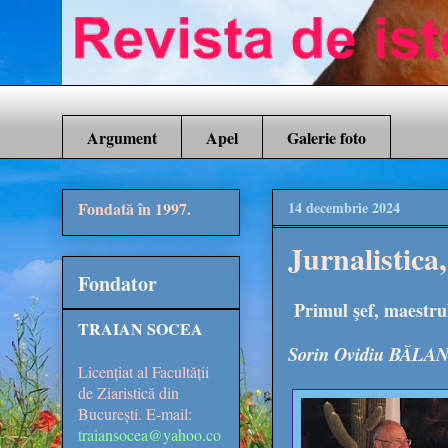
Argument
Apel
Galerie foto
Fondată în 1997.
14 decembrie 2024
Jurnalistica
Fondator
Primul şef, maestr
TRAIAN SOCEA
Sorin Ovidiu BĂLA
Licențiat al Facultății
de Ziaristică din
București. E-mail:
traiansocea@yahoo.co