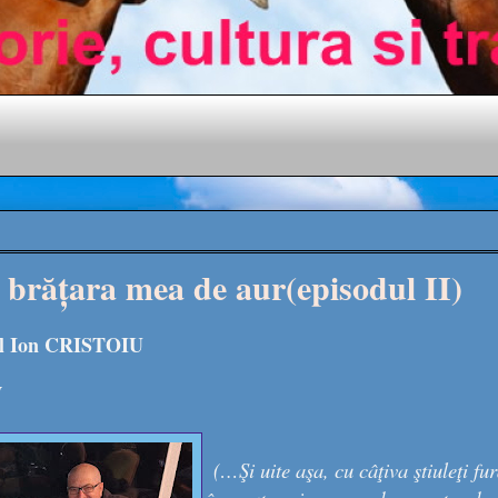
, brățara mea de aur(episodul II)
ul Ion CRISTOIU
N
(…Şi uite aşa, cu câţiva ştiuleţi fu