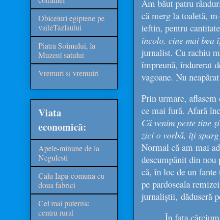
Am băut patru rânduri
că merg la toaletă, m-
Obiceiuri egiptene pe
ieftin, pentru cantit
vaileTazlaului
încolo, cine mai bea î
Piatra Soimului, la
jurnalist. Cu rachiu m
Muzeul satului
împreună, îndurerat de
Vremuri si vremuiri
vagoane. Nu neapărat 
Prin urmare, aflasem c
ce mai fură. Afară înc
Viata
Că venim peste tine şi
economică:
zici o vorbă, îţi spar
Normal că am mai ad
Apele-minune de la
Negulesti
descumpănit din nou pe
că, în loc de un fante 
Calu Iapa-comuna cu
pe pardoseala remizei,
doua fabrici
jurnaliştii, dăduseră p
Cel mai puternic
centru rural
În faţa cârcium