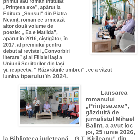
primul său roman intitulat
„Prințesa.exe”, apărut la
Editura „Sensul” din Piatra
Neamț, roman ce urmează
altor două volume de
poezie: „ Ea e Matilda”,
apărut în 2016, cîștigător, în
2017, al premiului pentru
debut al revistei „Convorbiri
literare” și al Filialei Iași a
Uniunii Scriitorilor din Iași
și, respectiv, ” Răzvrătirile umbrei” , ce a văzut
tiparului în 2024.
lumina
Lansarea
romanului
„Prințesa.exe”,
găzduită de
jurnalistul Mihael
Balint, a avut loc
joi, 25 iunie 2026,
la Biblioteca județeană
„G.T. Kirileanu” din