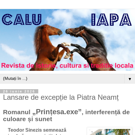
▼
26 iunie 2026
Lansare de excepție la Piatra Neamț
„Prințesa.exe”
Romanul
, interferență de
culoare și sunet
Teodor Sinezis semnează