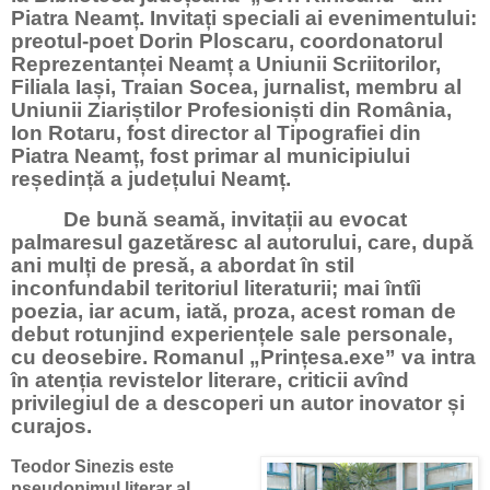
Piatra Neamț. Invitați speciali ai evenimentului:
preotul-poet Dorin Ploscaru, coordonatorul
Reprezentanței Neamț a Uniunii Scriitorilor,
Filiala Iași, Traian Socea, jurnalist, membru al
Uniunii Ziariștilor Profesioniști din România,
Ion Rotaru, fost director al Tipografiei din
Piatra Neamț, fost primar al municipiului
reședință a județului Neamț.
De bună seamă, invitații au evocat
palmaresul gazetăresc al autorului, care, după
ani mulți de presă, a abordat în stil
inconfundabil teritoriul literaturii; mai întîi
poezia, iar acum, iată, proza, acest roman de
debut rotunjind experiențele sale personale,
cu deosebire. Romanul „Prințesa.exe” va intra
în atenția revistelor literare, criticii avînd
privilegiul de a descoperi un autor inovator și
curajos.
Teodor Sinezis este
pseudonimul literar al