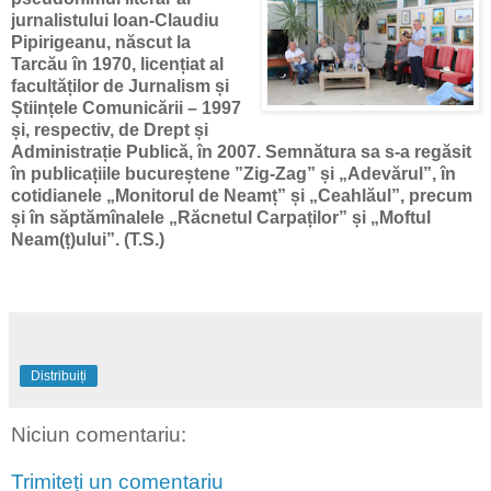
jurnalistului Ioan-Claudiu
Pipirigeanu, născut la
Tarcău în 1970, licențiat al
facultăților de Jurnalism și
Științele Comunicării – 1997
și, respectiv, de Drept și
Administrație Publică, în 2007. Semnătura sa s-a regăsit
în publicațiile bucureștene ”Zig-Zag” și „Adevărul”, în
cotidianele „Monitorul de Neamț” și „Ceahlăul”, precum
și în săptămînalele „Răcnetul Carpaților” și „Moftul
Neam(ț)ului”. (T.S.)
Distribuiți
Niciun comentariu:
Trimiteți un comentariu