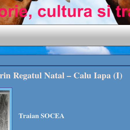
rin Regatul Natal – Calu Iapa (I)
Traian SOCEA