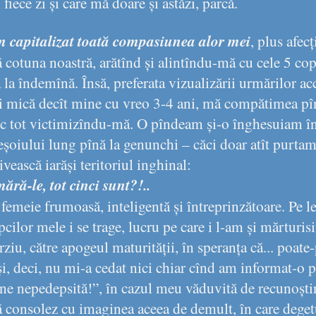
fiece zi și care mă doare și astăzi, parcă.
 capitalizat toată compasiunea alor mei
, plus afec
gă cotuna noastră, arătînd și alintîndu-mă cu cele 5 cop
la îndemînă. Însă, preferata vizualizării urmărilor a
i mică decît mine cu vreo 3-4 ani, mă compătimea pînă
c tot victimizîndu-mă. O pîndeam și-o înghesuiam în 
oiului lung pînă la genunchi – căci doar atît purtam 
ească iarăși teritoriul inghinal:
ră-le, tot cinci sunt?!..
femeie frumoasă, inteligentă și întreprinzătoare. Pe l
cilor mele i se trage, lucru pe care i l-am și mărturis
ziu, către apogeul maturității, în speranța că... poate-
i, deci, nu mi-a cedat nici chiar cînd am informat-o 
ne nepedepsită!”, în cazul meu văduvită de recunoștin
 consolez cu imaginea aceea de demult, în care degetu