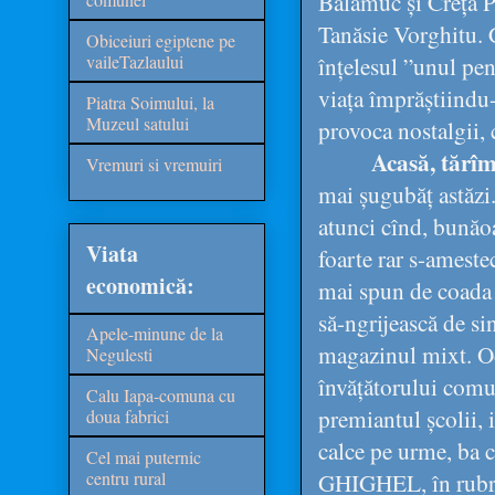
Balamuc și Creța P
Tanăsie Vorghitu. C
Obiceiuri egiptene pe
vaileTazlaului
înțelesul ”unul pent
viața împrăștiindu-
Piatra Soimului, la
Muzeul satului
provoca nostalgii, c
Acasă, tărîm
Vremuri si vremuiri
mai șugubăț astăzi.
atunci cînd, bunăoa
Viata
foarte rar s-amestec
economică:
mai spun de coada v
să-ngrijească de si
Apele-minune de la
magazinul mixt. Od
Negulesti
învățătorului comun
Calu Iapa-comuna cu
premiantul școlii, i
doua fabrici
calce pe urme, ba c
Cel mai puternic
centru rural
GHIGHEL, în rubrica