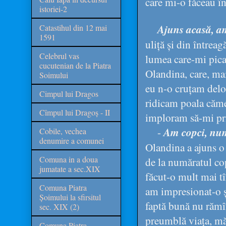
care mi-o făceau în 
istoriei-2
Ajuns acasă, am
Catastihul din 12 mai
1591
uliță și din întrea
Celebrul vas
lumea care-mi pica 
cucutenian de la Piatra
Olandina, care, ma
Soimului
eu n-o cruțam delo
Cimpul lui Dragos
ridicam poala cămeș
Cîmpul lui Dragoș - II
imploram să-mi priv
-
Am copci, numă
Cobile, vechea
denumire a comunei
Olandina a ajuns o 
Comuna in a doua
de la număratul cop
jumatate a sec.XIX
făcut-o mult mai tîr
Comuna Piatra
am impresionat-o ș
Șoimului la sfirsitul
faptă bună nu rămî
sec. XIX (2)
preumblă viața, mă
Comuna Piatra