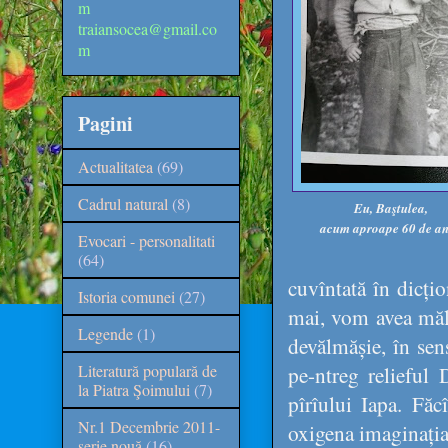
m
traiansocea@gmail.co
m
Pagini
Actualitatea
(69)
Cadrul natural
(8)
Eu, Baştulea,
acum aproape 60 de ani
Evocari - personalitati
(64)
cuvîntată în dicțio
Istoria comunei
(27)
mai, vom avea măla
Legende
(1)
devălmășie, în sens
Literatură populară de
pe-ntreg relieful
la Piatra Şoimului
(7)
pîrîului Iapa. Fă
Nr.1 Decembrie 2011-
oxigena imaginația
serie nouă
(16)