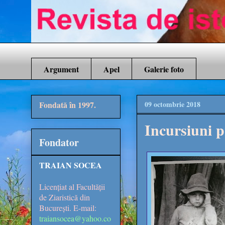
Argument
Apel
Galerie foto
Fondată în 1997.
09 octombrie 2018
Incursiuni p
Fondator
TRAIAN SOCEA
Licențiat al Facultății
de Ziaristică din
București. E-mail:
traiansocea@yahoo.co