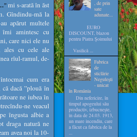
, de prin
mi s-arată în ăst
…
”
sate
um. Gîndindu-mă la
adunate...
-au apărut multele
EURO
e îmi amintesc cu
DISCOUNT, blazon
pentru Piatra Şoimului
ni, care nici ele nu
i ales cu cele ale
Vasilică ...
înea rîul-ramul, de-
Fabrica
de
sticlărie
a întocmai cum era
Neguleşti
- unicat
și că dacă ”plouă în
în România
rătoare ne iubea în
Din nefericire, în
timpul apogeului său
petrecîndu-ne veacul
productiv, izbucneşte,
pe îngusta albie a
în data de 24.03. 1913,
un mare incendiu, care
ot draga natură ne
a făcut ca fabrica de la
eam avea noi la 10-
...