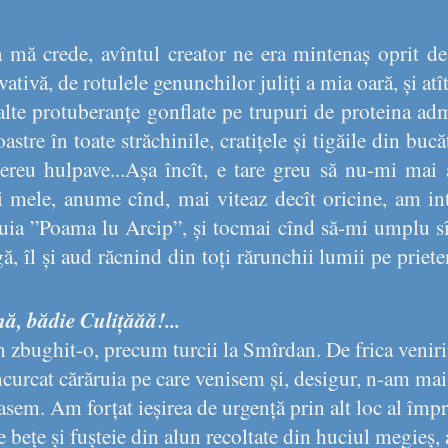
 mă crede, avîntul creator ne era mintenaș oprit d
ativă, de rotulele genunchilor juliți a mia oară, și atît
 alte protuberanțe gonflate pe trupuri de proteina ad
stre în toate străchinile, cratițele și tigăile din bucă
mereu hulpave...Așa încît, e tare greu să nu-mi mai
ei mele, anume cînd, mai viteaz decît oricine, am int
ia ”Poama lu Arcip”, și tocmai cînd să-mi umplu sî
ă, îl și aud răcnind din toți rărunchii lumii pe priete
, bădie Culițăăă!...
zbughit-o, precum turcii la Smîrdan. De frica venirii
ncurcat cărăruia pe care venisem și, desigur, n-am mai
rasem. Am forțat ieșirea de urgență prin alt loc al împ
e bețe și fușteie din alun recoltate din huciul megieș, a