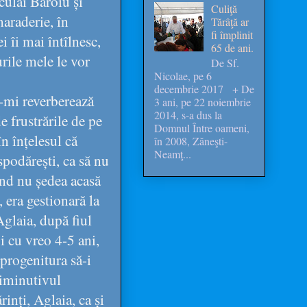
culai Baroiu și
Culiţă
maraderie, în
Tărâţă ar
fi împlinit
i îi mai întîlnesc,
65 de ani.
urile mele le vor
De Sf.
Nicolae, pe 6
decembrie 2017 + De
e-mi reverberează
3 ani, pe 22 noiembrie
2014, s-a dus la
e frustrările de pe
Domnul Între oameni,
n înțelesul că
în 2008, Zăneşti-
Neamţ...
spodărești, ca să nu
înd nu ședea acasă
 era gestionară la
glaia, după fiul
i cu vreo 4-5 ani,
 progenitura să-i
diminutivul
inți, Aglaia, ca și