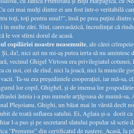
îsdosu, cu Jănică Fruntelată și Bițu Harpagică, cu Ne
u cei mai mulți dintre ei am fost într-o veritabilă ca
ru toți, toți pentru unul!”, însă pe prea puțini dintre e
i în multe zări. Sînt, carevasăzică, încredințat că rînd
ă le vor stîrni dorul de acasă.
ul copilăriei noastre neasemuite
, ale cărei crîmpei
 Și, da!, nici azi nu mi-aș putea ierta să nu amintesc d
ră, vecinul Ghigel Vîrtosu era privilegiatul cotunei, î
a cu noi, cei de rînd, nici la joacă, nici la muncile go
acii. Ta-su era președintele cooperației, iar mă-sa, c
ngurul lor copil, Ghighel, și de imensa lor gospodărie,
raslei ăsteia i-a pus numele arțăgoasa de mumă-sa, A
al Pleșoianu, Ghighi, un băiat mai în vărstă decît no
ubit de toată suflarea satului. Ei, Aglaia și-a
dorit ca
hiar l-a pus și pe secretarul sfatului popular să scrie 
 ”Prenume” din certificatul de naștere. Acasă, la păr