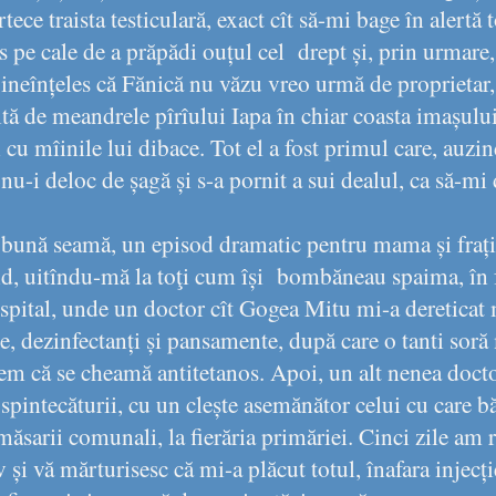
rtece traista testiculară, exact cît să-mi bage în alert
s pe cale de a prăpădi ouțul cel
drept și, prin urmare,
ineînțeles că Fănică nu văzu vreo urmă de proprietar, 
țită de meandrele pîrîului Iapa în chiar coasta imașului 
i cu mîinile lui dibace. Tot el a fost primul care, auzi
 nu-i deloc de șagă și s-a pornit a sui dealul, ca să-mi
bună seamă, un episod dramatic pentru mama și frații
ind, uitîndu-mă la toţi cum își
bombăneau spaima, în f
spital, unde un doctor cît Gogea Mitu mi-a dereticat 
e, dezinfectanți și pansamente, după care o tanti soră 
sem că se cheamă antitetanos. Apoi, un alt nenea doct
pintecăturii, cu un clește asemănător celui cu care b
ăsarii comunali, la fierăria primăriei. Cinci zile am 
 și vă mărturisesc că mi-a plăcut totul, înafara injecți