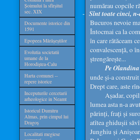
numărau copcile răs
Șoimului la sfîrșitul
sec. XIX
-
Sînt toate cinci, n-
Bucuros nevoie mare
Documente istorice din
1591
Întocmai ca la com
în care rătăceam ce
Epopeea Mărășeștilor
convalescență, o în
Evolutia societatii
ștrengărește...
umane de la
Horodiștea-Calu
Pe Olandina
Harta comunei --
unde și-a construit 
repere istorice
Drept care, aste rî
Inceputurile cercetarii
Așadar, copil
arheologice in Neamt
lumea asta n-a avut
Istoricul Dumitru
părinți, frați și su
Almas, prin cimpul lui
atîtea ghidușii săv
Dragoș
Junghiu și Anișoar
Localitati megiese
comunei