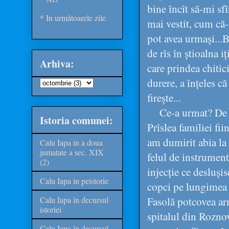
bine încît să-mi sfî
* In următoarele zile
mai vestit, cum că-
pot avea urmași...B
de rîs în știoalna i
Arhiva:
care prindea chitic
durere, a înțeles că
firește...
Ce-a urmat? De 
Istoria comunei:
Prîslea familiei fi
am dumirit abia la 
Calu Iapa in a doua
jumatate a sec. XIX
felul de instrument
(2)
injecție ce desluși
Calu Iapa in peistorie
copci pe lungimea s
Fasolă potcovea arm
Calu Iapa în decursul
istoriei
spitalul din Roznov
Calu Iapa în decursul