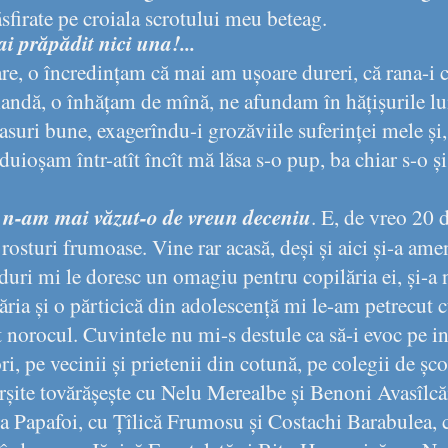
firate pe croiala scrotului meu beteag.
ai prăpădit nici una!...
, o încredințam că mai am ușoare dureri, că rana-i ca 
andă, o înhățam de mînă, ne afundam în hățișurile lun
asuri bune, exagerîndu-i grozăviile suferinței mele ș
duioșam într-atît încît mă lăsa s-o pup, ba chiar s-o și
 n-am mai văzut-o de vreun deceniu
. E, de vreo 20 de
rosturi frumoase. Vine rar acasă, deși și aici și-a amen
nduri mi le doresc un omagiu pentru copilăria ei, și-a n
ăria și o părticică din adolescență mi le-am petrecut
 norocul. Cuvintele nu mi-s destule ca să-i evoc pe in
rori, pe vecinii și prietenii din cotună, pe colegii de șc
îrșite tovărășește cu Nelu Merealbe și Benoni Avasîlcă
a Papafoi, cu Țîlică Frumosu și Costachi Barabulea, 