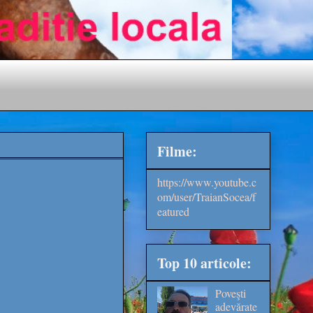
Filme:
https://www.youtube.c
om/user/TraianSocea/f
eatured
Top 10 articole:
Poveşti
adevărate