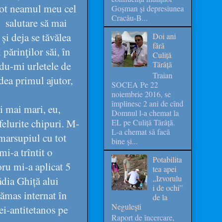
ă tot neamul meu cel
Goșman și depresiunea
Cracău-B...
salutare să mai
și deja se tăvălea
Doi ani
fără
părinţilor săi, în
Culiță
ndu-mi urletele de
Tărâță
Traian
 dea primul ajutor,
SOCEA Pe 22
noiembrie 2016, se
împlinesc 2 ani de cînd
 mai mari, eu,
Domnul l-a chemat la
elurite chipuri. M-
EL pe Culiță Tărâță.
L-a chemat să facă
marsupiul cu tot
bine și...
mi-a trîntit o
Potabilita
oru mi-a aplicat 5
tea apei
„Izvorulu
ădia Ghiță alui
i de ochi”
rămas internat în
de la
Neguleşti
ei-antitetanos pe
Raport de încercare,