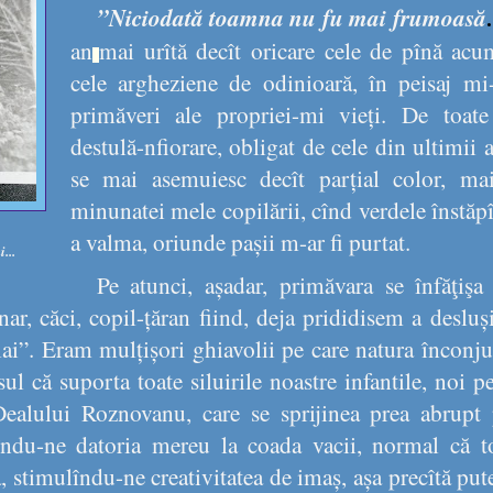
”Niciodată toamna nu fu mai frumoasă
an
mai urîtă decît oricare cele de pînă ac
cele argheziene de odinioară, în peisaj mi
primăveri ale propriei-mi vieți. De toat
destulă-nfiorare, obligat de cele din ultimii a
se mai asemuiesc decît parțial color, ma
minunatei mele copilării, cînd verdele înstăp
a valma, oriunde pașii m-ar fi purtat.
...
Pe atunci, așadar, primăvara se înfăţiş
nar, căci, copil-țăran fiind, deja prididisem a deslu
i”. Eram mulțișori ghiavolii pe care natura înconju
ul că suporta toate siluirile noastre infantile, noi 
 Dealului Roznovanu, care se sprijinea prea abrupt 
cîndu-ne datoria mereu la coada vacii, normal că t
, stimulîndu-ne creativitatea de imaș, așa precîtă put