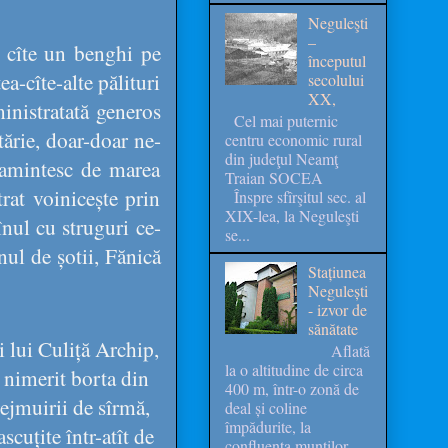
Neguleşti
–
e cîte un benghi pe
începutul
ea-cîte-alte pălituri
secolului
XX,
ministratată generos
Cel mai puternic
tărie, doar-doar ne-
centru economic rural
din judeţul Neamţ
 amintesc de marea
Traian SOCEA
rat voinicește prin
Înspre sfîrşitul sec. al
XIX-lea, la Neguleşti
nul cu struguri ce-
se...
nul de șotii, Fănică
Stațiunea
Negulești
- izvor de
sănătate
 lui Culiță Archip,
Aflată
la o altitudine de circa
 nimerit borta din
400 m, într-o zonă de
rejmuirii de sîrmă,
deal și coline
împădurite, la
scuțite într-atît de
confluența munților