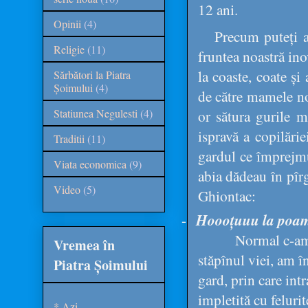
12 ani.
Opinii
(4)
Precum puteți a
Religie
(11)
fruntea noastră inov
la coaste, coate și
Sărbători la Piatra
Șoimului
(4)
de către mamele noa
Statiunea Negulesti
(4)
or sătura gurile 
ispravă a copilări
Traditii
(11)
gardul ce împrejmu
Viata economica
(9)
abia dădeau în pîrg
Video
(5)
Ghiontac:
-
Hoooțuuu la poamă
Normal c-am 
Vremea în
stăpînul viei, am î
Piatra Șoimului
gard, prin care int
impletită cu felurit
* Azi