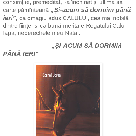
consimțire, premeditat, i-a închinat și ultima sa
„Și-acum să dormim până
carte pămînteană
ieri”,
ca omagiu adus CALULUI, cea mai nobilă
dintre ființe, și ca bună-meritare Regatului Calu-
Iapa, neperechele meu Natal:
„ȘI-ACUM SĂ DORMIM
PÂNĂ IERI”