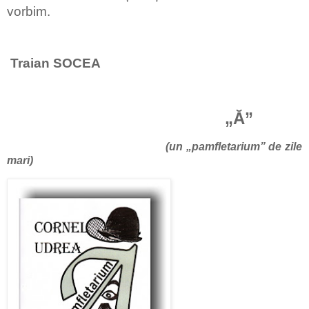
vorbim.
Traian SOCEA
„Ă”
(un „pamfletarium” de zile
mari)