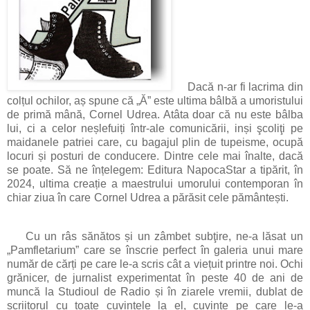
Dacă n-ar fi lacrima din
colțul ochilor, aș spune că „Ă” este ultima bâlbă a umoristului
de primă mână, Cornel Udrea. Atâta doar că nu este bâlba
lui, ci a celor neșlefuiți într-ale comunicării, inși şcoliţi pe
maidanele patriei care, cu bagajul plin de tupeisme, ocupă
locuri și posturi de conducere. Dintre cele mai înalte, dacă
se poate. Să ne înțelegem: Editura NapocaStar a tipărit, în
2024, ultima creație a maestrului umorului contemporan în
chiar ziua în care Cornel Udrea a părăsit cele pământești.
Cu un râs sănătos și un zâmbet subţire, ne-a lăsat un
„Pamfletarium” care se înscrie perfect în galeria unui mare
număr de cărți pe care le-a scris cât a viețuit printre noi. Ochi
grănicer, de jurnalist experimentat în peste 40 de ani de
muncă la Studioul de Radio și în ziarele vremii, dublat de
scriitorul cu toate cuvintele la el, cuvinte pe care le-a