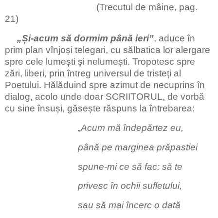
(Trecutul de mâine, pag.
21)
„Și-acum să dormim până ieri”
, aduce în
prim plan vînjoși telegari, cu sălbatica lor alergare
spre cele lumești și nelumești. Tropotesc spre
zări, liberi, prin întreg universul de tristeți al
Poetului. Hălăduind spre azimut de necuprins în
dialog, acolo unde doar SCRIITORUL, de vorbă
cu sine însuși, găsește răspuns la întrebarea:
„Acum mă îndepărtez eu,
până pe marginea prăpastiei
spune-mi ce să fac: să te
privesc în ochii sufletului,
sau să mai încerc o dată