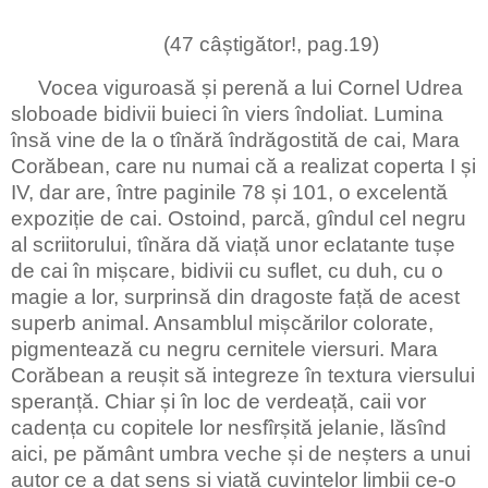
(47 câștigător!, pag.19)
Vocea viguroasă și perenă a lui Cornel Udrea
sloboade bidivii buieci în viers îndoliat. Lumina
însă vine de la o tînără îndrăgostită de cai, Mara
Corăbean, care nu numai că a realizat coperta I și
IV, dar are, între paginile 78 și 101, o excelentă
expoziție de cai. Ostoind, parcă, gîndul cel negru
al scriitorului, tînăra dă viață unor eclatante tușe
de cai în mișcare, bidivii cu suflet, cu duh, cu o
magie a lor, surprinsă din dragoste față de acest
superb animal. Ansamblul mișcărilor colorate,
pigmentează cu negru cernitele viersuri. Mara
Corăbean a reușit să integreze în textura viersului
speranță. Chiar și în loc de verdeață, caii vor
cadența cu copitele lor nesfîrșită jelanie, lăsînd
aici, pe pământ umbra veche și de neșters a unui
autor ce a dat sens și viață cuvintelor limbii ce-o