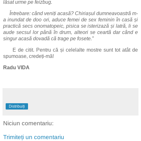
lăsat urme pe feizbug.
Întrebare: când veniți acasă? Chiriașul dumneavoastră m-
a inundat de doo ori, aduce femei de sex feminin în casă și
practică secs onomatopeic, pisica se isterizază și latră, li se
aude secsul lor până în drum, alteori se ceartă dar când e
singur acasă dovadă că trage pe fosete.”
E de citit. Pentru că și celelalte mostre sunt tot atât de
spumoase, credeți-mă!
Radu VIDA
Distribuiți
Niciun comentariu:
Trimiteți un comentariu