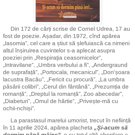
Din 172 de cărți scrise de Cornel Udrea, 17 au
fost de poezie. Așadar, din 1972, cînd apărea
„Iasomia”, cel care a știut să șlefuiască ca nimeni
altul înșiruirea cuvintelor s-a aplecat asupra
poeziei prin „Respiraţia ceasornicelor”,
„Intravilane”, „Umbra verbului a fi”, „Andergraund
de suprafață”, „Portocala, mecanicul”, „Don'șoara
lacustra Bacău”, „Fericit cu procură”, „La umbra
păsării colibri”, „Cerul din fântână”, „Prezumția de
romanță”, „Dreptul la romanță”, Zoo abecedar”,
„Diabeturi”, „Omul de hârtie”, „Privește-mă cu
ochii-nchiși”.
La parastasul marelui umorist, trecut în neființă
în 11 aprilie 2024, apărea placheta
„Și-acum să
dormim până mâine”,
o cu totul altă abordare a