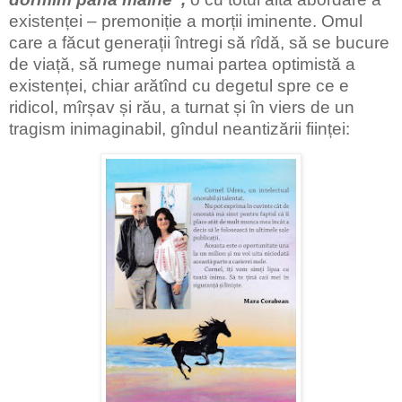
existenței – premoniție a morții iminente.
Omul
care a făcut generații întregi să rîdă, să se bucure
de viață, să rumege numai partea optimistă a
existenței, chiar arătînd cu degetul spre ce e
ridicol, mîrșav și rău, a turnat și în viers de un
tragism inimaginabil, gîndul neantizării ființei: