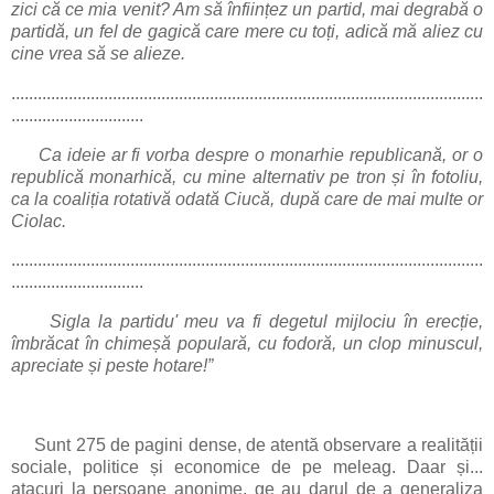
zici că ce mia venit? Am să înființez un partid, mai degrabă o
partidă, un fel de gagică care mere cu toți, adică mă aliez cu
cine vrea să se alieze.
...........................................................................................................
..............................
Ca ideie ar fi vorba despre o monarhie republicană, or o
republică monarhică, cu mine alternativ pe tron și în fotoliu,
ca la coaliția rotativă odată Ciucă, după care de mai multe or
Ciolac.
...........................................................................................................
..............................
Sigla la partidu' meu va fi degetul mijlociu în erecție,
îmbrăcat în chimeșă populară, cu fodoră, un clop minuscul,
apreciate și peste hotare!”
Sunt 275 de pagini dense, de atentă observare a realității
sociale, politice și economice de pe meleag. Daar și...
atacuri la persoane anonime, ge au darul de a generaliza