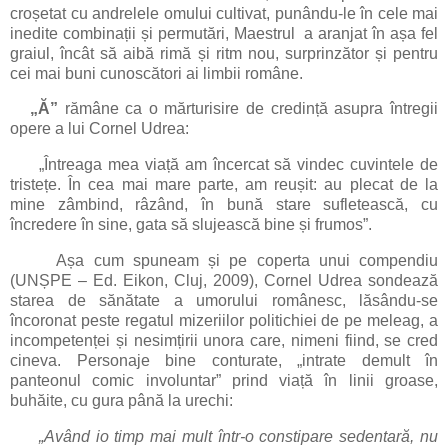
croșetat cu andrelele omului cultivat, punându-le în cele mai
inedite combinații și permutări, Maestrul a aranjat în așa fel
graiul, încât să aibă rimă și ritm nou, surprinzător și pentru
cei mai buni cunoscători ai limbii române.
„Ă”
rămâne ca o mărturisire de credință asupra întregii
opere a lui Cornel Udrea:
„Întreaga mea viață am încercat să vindec cuvintele de
tristețe. În cea mai mare parte, am reușit: au plecat de la
mine zâmbind, râzând, în bună stare sufletească, cu
încredere în sine, gata să slujească bine și frumos”.
Așa cum spuneam și pe coperta unui compendiu
(UNȘPE – Ed. Eikon, Cluj, 2009), Cornel Udrea sondează
starea de sănătate a umorului românesc, lăsându-se
încoronat peste regatul mizeriilor politichiei de pe meleag, a
incompetenței și nesimțirii unora care, nimeni fiind, se cred
cineva. Personaje bine conturate, „intrate demult în
panteonul comic involuntar” prind viață în linii groase,
buhăite, cu gura până la urechi:
„Având io timp mai mult într-o constipare sedentară, nu