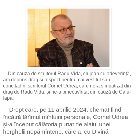
Din cauză de scriitorul Radu Vida, clujean cu adeverință,
am deprins drag și respect pentru mai vestitul său
concitadin, scriitorul Cornel Udrea, care ne-a simpatizat din
drag de Radu Vida, și ne-a binecuvîntat din cauză de Calu-
Iapa.
Drept care, pe 11 aprilie 2024, chemat fiind
încătră tărîmul mîntuirii personale, Cornel Udrea
și-a început călătoria purtat de alaiul unei
herghelii nepămîntene, căreia, cu Divină