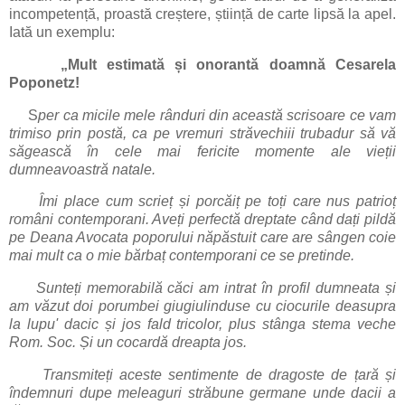
incompetență, proastă creștere, știință de carte lipsă la apel.
Iată un exemplu:
„Mult estimată și onorantă doamnă Cesarela
Poponetz!
S
per ca micile mele rânduri din această scrisoare ce vam
trimiso prin postă, ca pe vremuri străvechiii trubadur să vă
săgească în cele mai fericite momente ale vieții
dumneavoastră natale.
Îmi place cum scrieț și porcăiț pe toți care nus patrioț
români contemporani. Aveți perfectă dreptate când dați pildă
pe Deana Avocata poporului năpăstuit care are sângen coie
mai mult ca o mie bărbaț contemporani ce se pretinde.
Sunteți memorabilă căci am intrat în profil dumneata și
am văzut doi porumbei giugiulinduse cu ciocurile deasupra
la lupu' dacic și jos fald tricolor, plus stânga stema veche
Rom. Soc. Și un cocardă dreapta jos.
Transmiteți aceste sentimente de dragoste de țară și
îndemnuri dupe meleaguri străbune germane unde dacii a