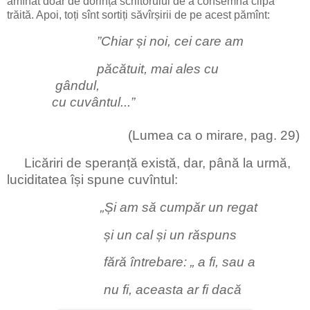
amînat doar de dorința scriitorului de a consemna clipa
trăită. Apoi, toți sînt sortiți săvîrșirii de pe acest pămînt:
”Chiar și noi, cei care am
păcătuit, mai ales cu
gândul,
cu cuvântul...”
(Lumea ca o mirare, pag. 29)
Licăriri de speranță există, dar, până la urmă,
luciditatea își spune cuvîntul:
„Și am să cumpăr un regat
și un cal și un răspuns
fără întrebare: „ a fi, sau a
nu fi, aceasta ar fi dacă